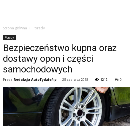
Strona główna
Porady
Porady
Bezpieczeństwo kupna oraz
dostawy opon i części
samochodowych
Przez
Redakcja AutoTydzień.pl
-
25 czerwca 2018
1212
0