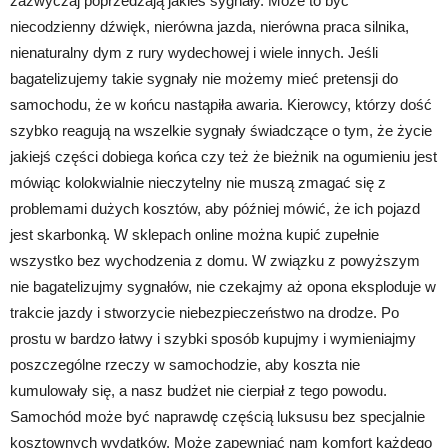
zazwyczaj poprzedzają jakieś sygnały. Może to być
niecodzienny dźwięk, nierówna jazda, nierówna praca silnika,
nienaturalny dym z rury wydechowej i wiele innych. Jeśli
bagatelizujemy takie sygnały nie możemy mieć pretensji do
samochodu, że w końcu nastąpiła awaria. Kierowcy, którzy dość
szybko reagują na wszelkie sygnały świadczące o tym, że życie
jakiejś części dobiega końca czy też że bieżnik na ogumieniu jest
mówiąc kolokwialnie nieczytelny nie muszą zmagać się z
problemami dużych kosztów, aby później mówić, że ich pojazd
jest skarbonką. W sklepach online można kupić zupełnie
wszystko bez wychodzenia z domu. W związku z powyższym
nie bagatelizujmy sygnałów, nie czekajmy aż opona eksploduje w
trakcie jazdy i stworzycie niebezpieczeństwo na drodze. Po
prostu w bardzo łatwy i szybki sposób kupujmy i wymieniajmy
poszczególne rzeczy w samochodzie, aby koszta nie
kumulowały się, a nasz budżet nie cierpiał z tego powodu.
Samochód może być naprawdę częścią luksusu bez specjalnie
kosztownych wydatków. Może zapewniać nam komfort każdego