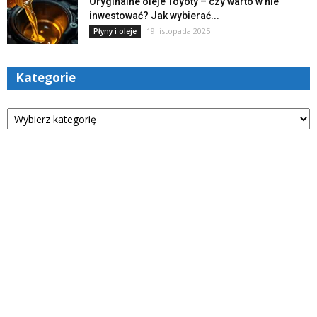
Oryginalne oleje Toyoty – czy warto w nie
inwestować? Jak wybierać...
19 listopada 2025
Płyny i oleje
Kategorie
Kategorie