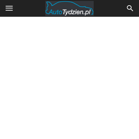
AutoTydzien.pl