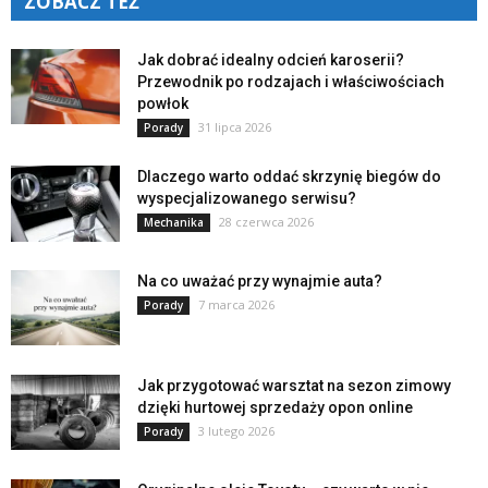
ZOBACZ TEŻ
Jak dobrać idealny odcień karoserii?
Przewodnik po rodzajach i właściwościach
powłok
31 lipca 2026
Porady
Dlaczego warto oddać skrzynię biegów do
wyspecjalizowanego serwisu?
28 czerwca 2026
Mechanika
Na co uważać przy wynajmie auta?
7 marca 2026
Porady
Jak przygotować warsztat na sezon zimowy
dzięki hurtowej sprzedaży opon online
3 lutego 2026
Porady