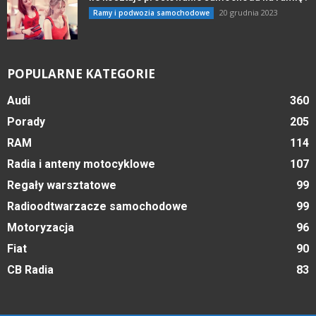
20 grudnia 2023
Ramy i podwozia samochodowe
POPULARNE KATEGORIE
Audi
360
Porady
205
RAM
114
Radia i anteny motocyklowe
107
Regały warsztatowe
99
Radioodtwarzacze samochodowe
99
Motoryzacja
96
Fiat
90
CB Radia
83