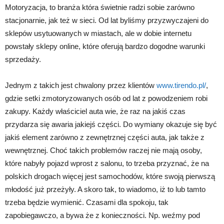
Motoryzacja, to branża która świetnie radzi sobie zarówno
stacjonarnie, jak też w sieci. Od lat byliśmy przyzwyczajeni do
sklepów usytuowanych w miastach, ale w dobie internetu
powstały sklepy online, które oferują bardzo dogodne warunki
sprzedaży.
Jednym z takich jest chwalony przez klientów
www.tirendo.pl/
,
gdzie setki zmotoryzowanych osób od lat z powodzeniem robi
zakupy. Każdy właściciel auta wie, że raz na jakiś czas
przydarza się awaria jakiejś części. Do wymiany okazuje się być
jakiś element zarówno z zewnętrznej części auta, jak także z
wewnętrznej. Choć takich problemów raczej nie mają osoby,
które nabyły pojazd wprost z salonu, to trzeba przyznać, że na
polskich drogach więcej jest samochodów, które swoją pierwszą
młodość już przeżyły. A skoro tak, to wiadomo, iż to lub tamto
trzeba będzie wymienić. Czasami dla spokoju, tak
zapobiegawczo, a bywa że z konieczności. Np. weźmy pod