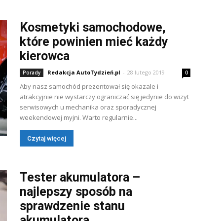
Kosmetyki samochodowe,
które powinien mieć każdy
kierowca
Redakcja AutoTydzień.pl
-
28 lutego 2019
Porady
0
Aby nasz samochód prezentował się okazale i
atrakcyjnie nie wystarczy ograniczać się jedynie do wizyt
serwisowych u mechanika oraz sporadycznej
weekendowej myjni. Warto regularnie...
Czytaj więcej
Tester akumulatora –
najlepszy sposób na
sprawdzenie stanu
akumulatora