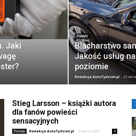
PORADY
. Jaki
Blacharstwo sa
uwagę
Jakość usług n
ster?
poziomie
Redakcja AutoTydzień.pl
-
21 wrze
Stieg Larsson – książki autora
dla fanów powieści
sensacyjnych
Redakcja AutoTydzień.pl
-
2 marca 2023
Porady
0