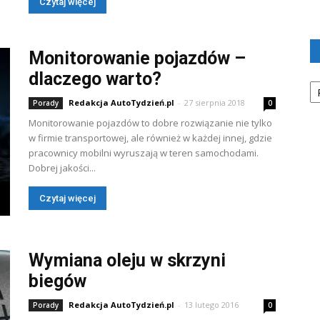
Czytaj więcej
Monitorowanie pojazdów –
dlaczego warto?
Ka
Redakcja AutoTydzień.pl
-
27 sierpnia 2018
Porady
0
Monitorowanie pojazdów to dobre rozwiązanie nie tylko
w firmie transportowej, ale również w każdej innej, gdzie
pracownicy mobilni wyruszają w teren samochodami.
Dobrej jakości...
Czytaj więcej
Wymiana oleju w skrzyni
biegów
Redakcja AutoTydzień.pl
-
13 lutego 2016
Porady
0