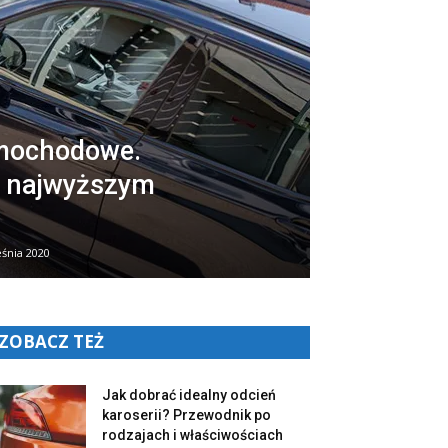
mochodowe.
a najwyższym
śnia 2020
ZOBACZ TEŻ
Jak dobrać idealny odcień
karoserii? Przewodnik po
rodzajach i właściwościach