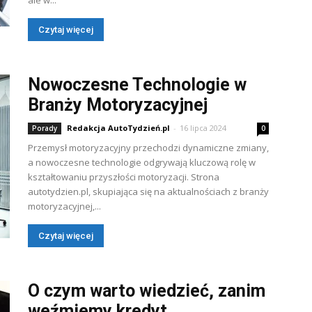
ale w...
Czytaj więcej
Nowoczesne Technologie w
Branży Motoryzacyjnej
Redakcja AutoTydzień.pl
-
16 lipca 2024
Porady
0
Przemysł motoryzacyjny przechodzi dynamiczne zmiany,
a nowoczesne technologie odgrywają kluczową rolę w
kształtowaniu przyszłości motoryzacji. Strona
autotydzien.pl, skupiająca się na aktualnościach z branży
motoryzacyjnej,...
Czytaj więcej
O czym warto wiedzieć, zanim
weźmiemy kredyt