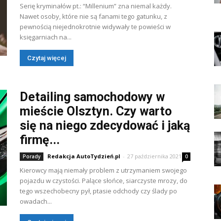
Serię kryminałów pt.: “Millenium” zna niemal każdy.
Nawet osoby, które nie są fanami tego gatunku, z
pewnością niejednokrotnie widywały te powieści w
księgarniach na...
Czytaj więcej
Detailing samochodowy w
mieście Olsztyn. Czy warto
się na niego zdecydować i jaką
firmę...
Redakcja AutoTydzień.pl
-
27 października 2021
Porady
0
Kierowcy mają niemały problem z utrzymaniem swojego
pojazdu w czystości. Palące słońce, siarczyste mrozy, do
tego wszechobecny pył, ptasie odchody czy ślady po
owadach...