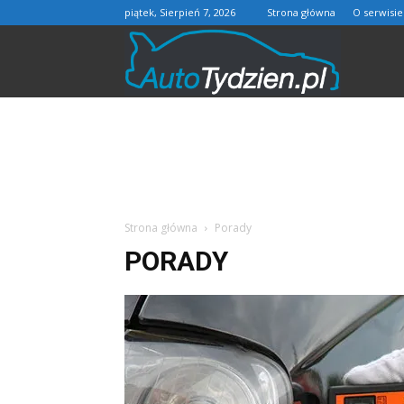
piątek, Sierpień 7, 2026
Strona główna
O serwisie
AutoTydzie
Strona główna
Porady
PORADY