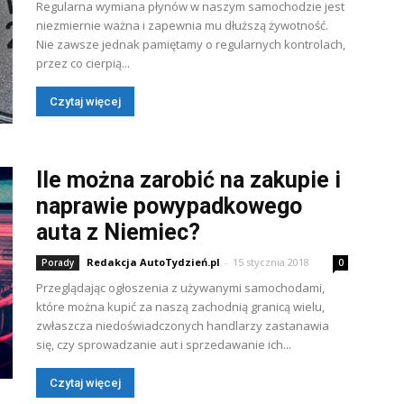
Regularna wymiana płynów w naszym samochodzie jest
niezmiernie ważna i zapewnia mu dłuższą żywotność.
Nie zawsze jednak pamiętamy o regularnych kontrolach,
przez co cierpią...
Czytaj więcej
Ile można zarobić na zakupie i
naprawie powypadkowego
auta z Niemiec?
Redakcja AutoTydzień.pl
-
15 stycznia 2018
Porady
0
Przeglądając ogłoszenia z używanymi samochodami,
które można kupić za naszą zachodnią granicą wielu,
zwłaszcza niedoświadczonych handlarzy zastanawia
się, czy sprowadzanie aut i sprzedawanie ich...
Czytaj więcej