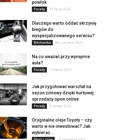
powłok
31 lipca 2026
Porady
Dlaczego warto oddać skrzynię
biegów do
wyspecjalizowanego serwisu?
28 czerwca 2026
Mechanika
Na co uważać przy wynajmie
auta?
7 marca 2026
Porady
Jak przygotować warsztat na
sezon zimowy dzięki hurtowej
sprzedaży opon online
3 lutego 2026
Porady
Oryginalne oleje Toyoty – czy
warto w nie inwestować? Jak
wybierać...
19 listopada 2025
Płyny i oleje