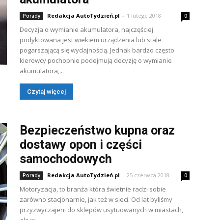
Redakcja AutoTydzień.pl
-
1 lutego 2018
Porady
0
Decyzja o wymianie akumulatora, najczęściej
podyktowana jest wiekiem urządzenia lub stale
pogarszającą się wydajnością. Jednak bardzo często
kierowcy pochopnie podejmują decyzję o wymianie
akumulatora,...
Czytaj więcej
Bezpieczeństwo kupna oraz
dostawy opon i części
samochodowych
Redakcja AutoTydzień.pl
-
25 czerwca 2018
Porady
0
Motoryzacja, to branża która świetnie radzi sobie
zarówno stacjonarnie, jak też w sieci. Od lat byliśmy
przyzwyczajeni do sklepów usytuowanych w miastach,