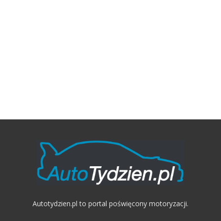
Autotydzien.pl to portal poświęcony motoryzacji.