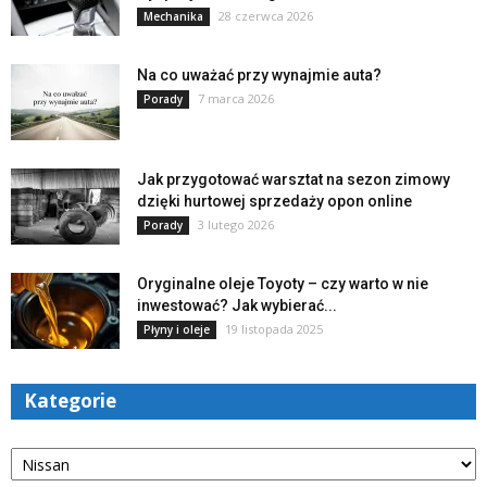
28 czerwca 2026
Mechanika
Na co uważać przy wynajmie auta?
7 marca 2026
Porady
Jak przygotować warsztat na sezon zimowy
dzięki hurtowej sprzedaży opon online
3 lutego 2026
Porady
Oryginalne oleje Toyoty – czy warto w nie
inwestować? Jak wybierać...
19 listopada 2025
Płyny i oleje
Kategorie
Kategorie