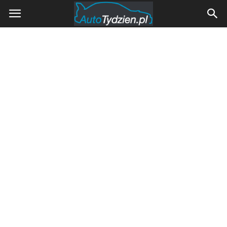
AutoTydzien.pl