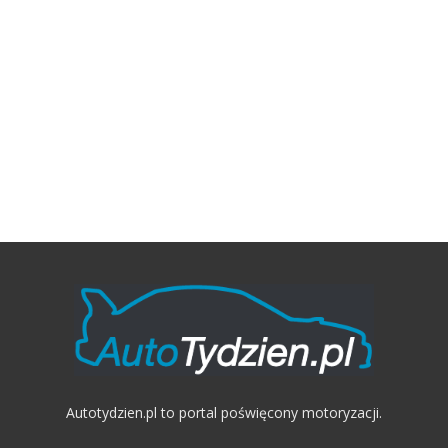
Autotydzien.pl to portal poświęcony motoryzacji.