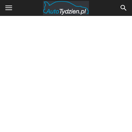
AutoTydzien.pl