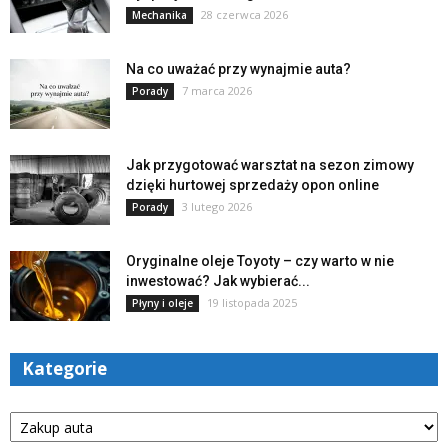
28 czerwca 2026
Mechanika
Na co uważać przy wynajmie auta?
7 marca 2026
Porady
Jak przygotować warsztat na sezon zimowy
dzięki hurtowej sprzedaży opon online
3 lutego 2026
Porady
Oryginalne oleje Toyoty – czy warto w nie
inwestować? Jak wybierać...
19 listopada 2025
Płyny i oleje
Kategorie
Kategorie