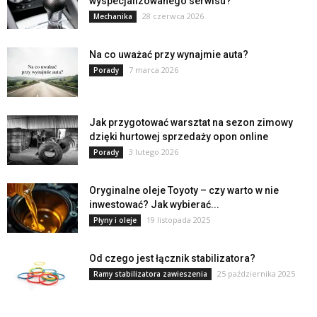
wyspecjalizowanego serwisu?
28 czerwca 2026
Mechanika
Na co uważać przy wynajmie auta?
7 marca 2026
Porady
Jak przygotować warsztat na sezon zimowy
dzięki hurtowej sprzedaży opon online
3 lutego 2026
Porady
Oryginalne oleje Toyoty – czy warto w nie
inwestować? Jak wybierać...
19 listopada 2025
Płyny i oleje
Od czego jest łącznik stabilizatora?
25 października 2025
Ramy stabilizatora zawieszenia