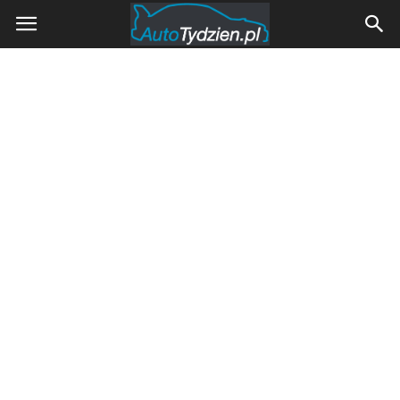
AutoTydzien.pl