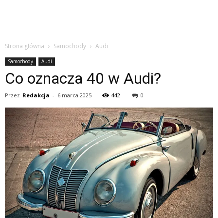
Strona główna
Samochody
Audi
Samochody
Audi
Co oznacza 40 w Audi?
Przez
Redakcja
-
6 marca 2025
442
0