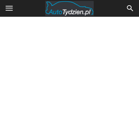
AutoTydzien.pl