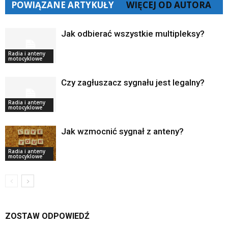
POWIĄZANE ARTYKUŁY
WIĘCEJ OD AUTORA
Jak odbierać wszystkie multipleksy?
Radia i anteny
motocyklowe
Czy zagłuszacz sygnału jest legalny?
Radia i anteny
motocyklowe
Jak wzmocnić sygnał z anteny?
Radia i anteny
motocyklowe
ZOSTAW ODPOWIEDŹ