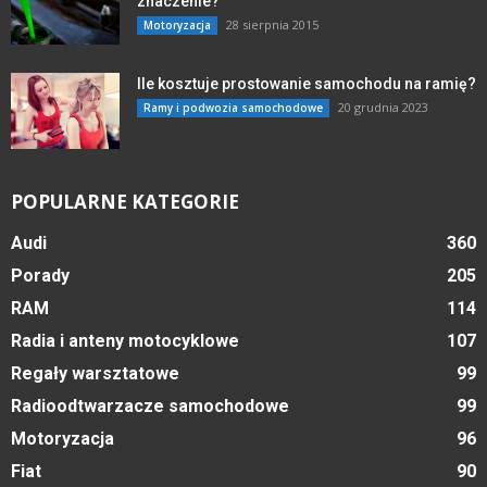
znaczenie?
28 sierpnia 2015
Motoryzacja
Ile kosztuje prostowanie samochodu na ramię?
20 grudnia 2023
Ramy i podwozia samochodowe
POPULARNE KATEGORIE
Audi
360
Porady
205
RAM
114
Radia i anteny motocyklowe
107
Regały warsztatowe
99
Radioodtwarzacze samochodowe
99
Motoryzacja
96
Fiat
90