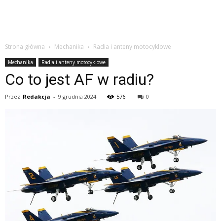
Strona główna
Mechanika
Radia i anteny motocyklowe
Mechanika
Radia i anteny motocyklowe
Co to jest AF w radiu?
Przez
Redakcja
-
9 grudnia 2024
576
0