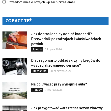
Powiadom mnie o nowych wpisach przez email.
ZOBACZ TEŻ
Jak dobrać idealny odcień karoserii?
Przewodnik po rodzajach i właściwościach
powłok
31 lipca 2026
Porady
Dlaczego warto oddać skrzynię biegów do
wyspecjalizowanego serwisu?
28 czerwca 2026
Mechanika
Na co uważać przy wynajmie auta?
7 marca 2026
Porady
Jak przygotować warsztat na sezon zimowy