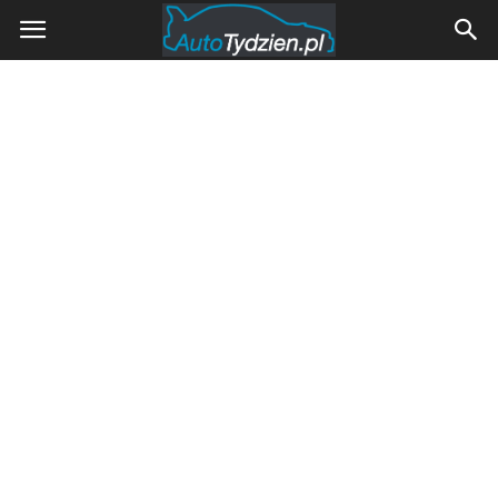
AutoTydzien.pl