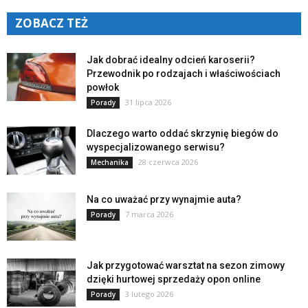
ZOBACZ TEŻ
Jak dobrać idealny odcień karoserii?
Przewodnik po rodzajach i właściwościach
powłok
31 lipca 2026
Porady
Dlaczego warto oddać skrzynię biegów do
wyspecjalizowanego serwisu?
28 czerwca 2026
Mechanika
Na co uważać przy wynajmie auta?
7 marca 2026
Porady
Jak przygotować warsztat na sezon zimowy
dzięki hurtowej sprzedaży opon online
3 lutego 2026
Porady