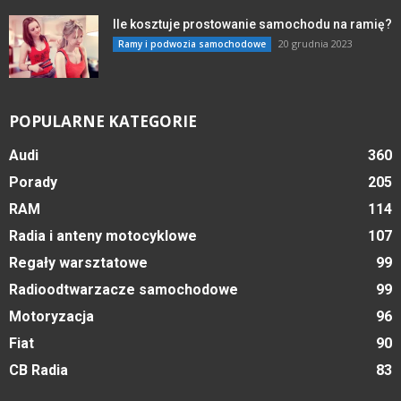
Ile kosztuje prostowanie samochodu na ramię?
20 grudnia 2023
Ramy i podwozia samochodowe
POPULARNE KATEGORIE
Audi
360
Porady
205
RAM
114
Radia i anteny motocyklowe
107
Regały warsztatowe
99
Radioodtwarzacze samochodowe
99
Motoryzacja
96
Fiat
90
CB Radia
83