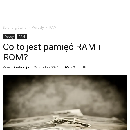
Strona główna
Porady
RAM
Porady
RAM
Co to jest pamięć RAM i
ROM?
Przez
Redakcja
-
24 grudnia 2024
576
0