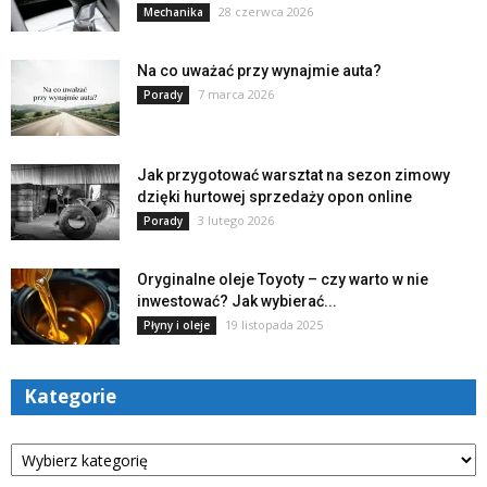
28 czerwca 2026
Mechanika
Na co uważać przy wynajmie auta?
7 marca 2026
Porady
Jak przygotować warsztat na sezon zimowy
dzięki hurtowej sprzedaży opon online
3 lutego 2026
Porady
Oryginalne oleje Toyoty – czy warto w nie
inwestować? Jak wybierać...
19 listopada 2025
Płyny i oleje
Kategorie
Kategorie