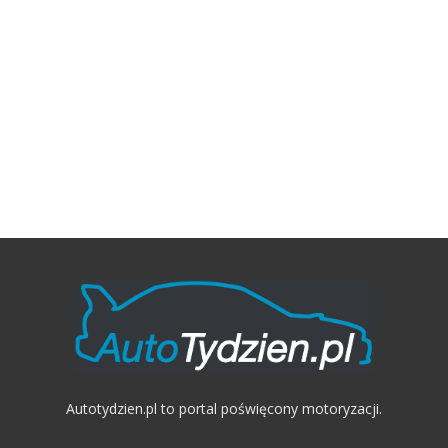
Autotydzien.pl to portal poświęcony motoryzacji.