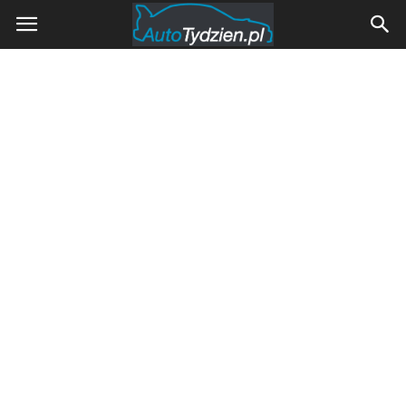
AutoTydzien.pl