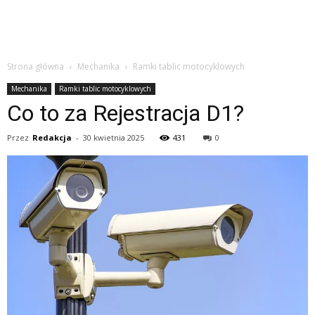
Strona główna
Mechanika
Ramki tablic motocyklowych
Mechanika
Ramki tablic motocyklowych
Co to za Rejestracja D1?
Przez
Redakcja
-
30 kwietnia 2025
431
0