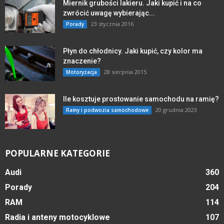
Miernik grubości lakieru. Jaki kupić i na co
zwrócić uwagę wybierając...
23 stycznia 2016
Porady
Płyn do chłodnicy. Jaki kupić, czy kolor ma
znaczenie?
28 sierpnia 2015
Motoryzacja
Ile kosztuje prostowanie samochodu na ramię?
20 grudnia 2023
Ramy i podwozia samochodowe
POPULARNE KATEGORIE
Audi
360
Porady
204
RAM
114
Radia i anteny motocyklowe
107