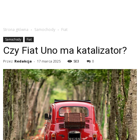
Strona główna
Samochody
Fiat
Samochody
Fiat
Czy Fiat Uno ma katalizator?
Przez
Redakcja
-
17 marca 2025
503
0