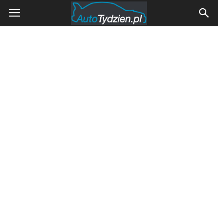
AutoTydzien.pl