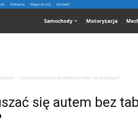
sie
Reklama
Mapa strony
Kontakt
n.pl
Samochody
Motoryzacja
Mec
acyjnych
Czy można poruszać się autem bez tablic rejestracyjnych?
zać się autem bez tab
?