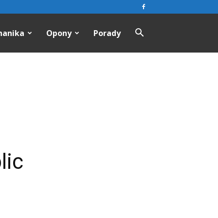
hanika
Opony
Porady
lic