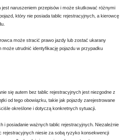
ch jest naruszeniem przepisów i może skutkować różnymi
azd, który nie posiada tablic rejestracyjnych, a kierowcę
du.
rowca może stracić prawo jazdy lub zostać ukarany
ch może utrudnić identyfikację pojazdu w przypadku
e się autem bez tablic rejestracyjnych jest niezgodne z
tki od tego obowiązku, takie jak pojazdy zarejestrowane
ciśle określone i dotyczą konkretnych sytuacji.
 i posiadanie ważnych tablic rejestracyjnych. Niezależnie
ic rejestracyjnych niesie za sobą ryzyko konsekwencji