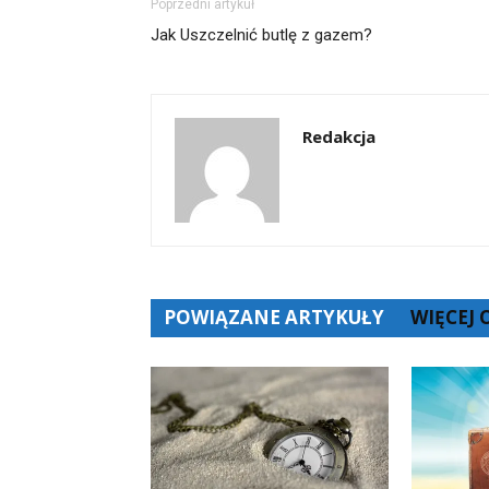
Poprzedni artykuł
Jak Uszczelnić butlę z gazem?
Redakcja
POWIĄZANE ARTYKUŁY
WIĘCEJ