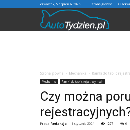
czwartek, Sierpień 6, 2026
Strona główna
O serwi
AutoTydzie
Strona główna
Mechanika
Ramki do tablic rejestr
Mechanika
Ramki do tablic rejestracyjnych
Czy można porus
rejestracyjnych
Przez
Redakcja
-
1 stycznia 2024
1277
0