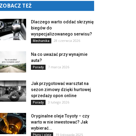
ZOBACZ TEŻ
Dlaczego warto oddać skrzynię
biegów do
wyspecjalizowanego serwisu?
28 czerwca 2026
Mechanika
Na co uważać przy wynajmie
auta?
7 marca 2026
Porady
Jak przygotować warsztat na
sezon zimowy dzięki hurtowej
sprzedaży opon online
3 lutego 2026
Porady
Oryginalne oleje Toyoty – czy
warto w nie inwestować? Jak
wybierać...
19 listopada 2025
Płyny i oleje