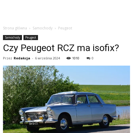
Strona główna
Samochody
Peugeot
Samochody
Peugeot
Czy Peugeot RCZ ma isofix?
Przez
Redakcja
-
6 września 2024
1010
0