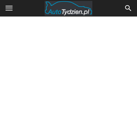
AutoTydzien.pl