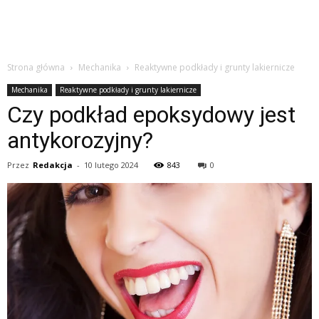
Strona główna
Mechanika
Reaktywne podkłady i grunty lakiernicze
Mechanika
Reaktywne podkłady i grunty lakiernicze
Czy podkład epoksydowy jest
antykorozyjny?
Przez
Redakcja
-
10 lutego 2024
843
0