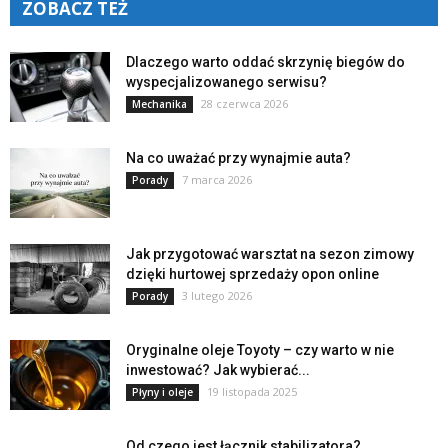
ZOBACZ TEŻ
Dlaczego warto oddać skrzynię biegów do
wyspecjalizowanego serwisu?
28 czerwca 2026
Mechanika
Na co uważać przy wynajmie auta?
7 marca 2026
Porady
Jak przygotować warsztat na sezon zimowy
dzięki hurtowej sprzedaży opon online
3 lutego 2026
Porady
Oryginalne oleje Toyoty – czy warto w nie
inwestować? Jak wybierać...
19 listopada 2025
Płyny i oleje
Od czego jest łącznik stabilizatora?