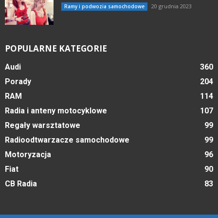
20 grudnia 2023
Ramy i podwozia samochodowe
POPULARNE KATEGORIE
Audi
360
Porady
204
RAM
114
Radia i anteny motocyklowe
107
Regały warsztatowe
99
Radioodtwarzacze samochodowe
99
Motoryzacja
96
Fiat
90
CB Radia
83