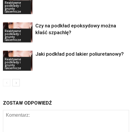
Reaktywne
podkłady i
grunty
lakiernicze
Czy na podkład epoksydowy można
Reaktywne
kłaść szpachlę?
podkłady i
grunty
lakiernicze
Jaki podkład pod lakier poliuretanowy?
Reaktywne
podkłady i
grunty
lakiernicze
ZOSTAW ODPOWIEDŹ