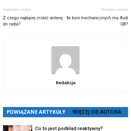
Poprzedni artykuł
Następny artykuł
Z czego najlepiej zrobić antenę
Ile koni mechanicznych ma Audi
do radia?
Q8?
Redakcja
POWIĄZANE ARTYKUŁY
WIĘCEJ OD AUTORA
Co to jest podkład reaktywny?