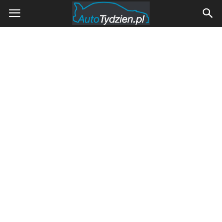
AutoTydzien.pl