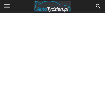
AutoTydzien.pl