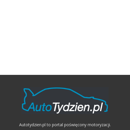
Autotydzien.pl to portal poświęcony motoryzacji.