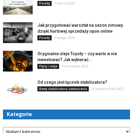
7 marca 2026
Porady
Jak przygotować warsztat na sezon zimowy
dzięki hurtowej sprzedaży opon online
3 lutego 2026
Porady
Oryginalne oleje Toyoty – czy warto w nie
inwestować? Jak wybierać...
19 listopada 2025
Płyny i oleje
Od czego jest łącznik stabilizatora?
25 października 2025
Ramy stabilizatora zawieszenia
Kategorie
Kategorie