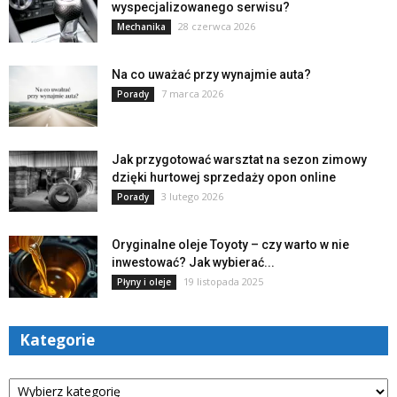
wyspecjalizowanego serwisu?
28 czerwca 2026
Mechanika
Na co uważać przy wynajmie auta?
7 marca 2026
Porady
Jak przygotować warsztat na sezon zimowy
dzięki hurtowej sprzedaży opon online
3 lutego 2026
Porady
Oryginalne oleje Toyoty – czy warto w nie
inwestować? Jak wybierać...
19 listopada 2025
Płyny i oleje
Kategorie
Kategorie