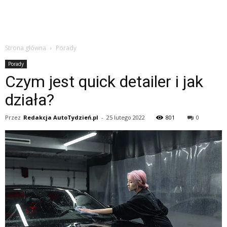
Strona główna
Porady
Porady
Czym jest quick detailer i jak
działa?
Przez
Redakcja AutoTydzień.pl
-
25 lutego 2022
801
0