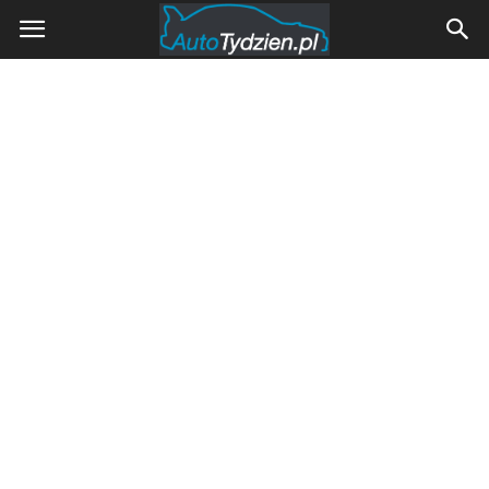
AutoTydzien.pl