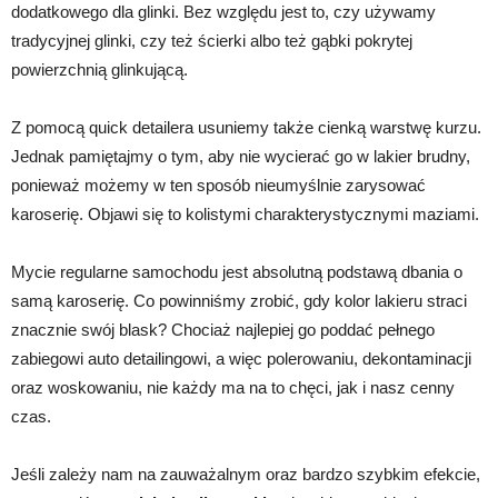
dodatkowego dla glinki. Bez względu jest to, czy używamy
tradycyjnej glinki, czy też ścierki albo też gąbki pokrytej
powierzchnią glinkującą.
Z pomocą quick detailera usuniemy także cienką warstwę kurzu.
Jednak pamiętajmy o tym, aby nie wycierać go w lakier brudny,
ponieważ możemy w ten sposób nieumyślnie zarysować
karoserię. Objawi się to kolistymi charakterystycznymi maziami.
Mycie regularne samochodu jest absolutną podstawą dbania o
samą karoserię. Co powinniśmy zrobić, gdy kolor lakieru straci
znacznie swój blask? Chociaż najlepiej go poddać pełnego
zabiegowi auto detailingowi, a więc polerowaniu, dekontaminacji
oraz woskowaniu, nie każdy ma na to chęci, jak i nasz cenny
czas.
Jeśli zależy nam na zauważalnym oraz bardzo szybkim efekcie,