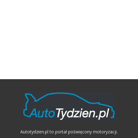
Autotydzien.pl to portal poświęcony motoryzacji.