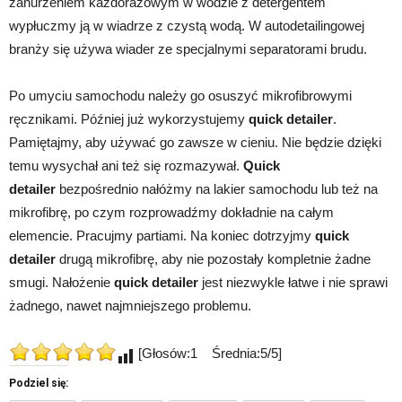
zanurzeniem każdorazowym w wodzie z detergentem
wypłuczmy ją w wiadrze z czystą wodą. W autodetailingowej
branży się używa wiader ze specjalnymi separatorami brudu.
Po umyciu samochodu należy go osuszyć mikrofibrowymi
ręcznikami. Później już wykorzystujemy
quick detailer
.
Pamiętajmy, aby używać go zawsze w cieniu. Nie będzie dzięki
temu wysychał ani też się rozmazywał.
Quick
detailer
bezpośrednio nałóżmy na lakier samochodu lub też na
mikrofibrę, po czym rozprowadźmy dokładnie na całym
elemencie. Pracujmy partiami. Na koniec dotrzyjmy
quick
detailer
drugą mikrofibrę, aby nie pozostały kompletnie żadne
smugi. Nałożenie
quick detailer
jest niezwykle łatwe i nie sprawi
żadnego, nawet najmniejszego problemu.
[Głosów:1 Średnia:5/5]
Podziel się: