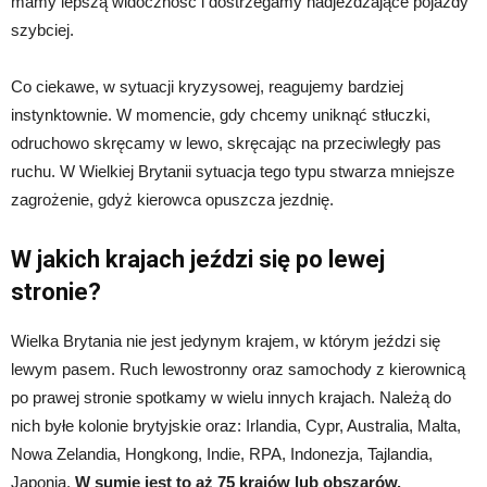
mamy lepszą widoczność i dostrzegamy nadjeżdżające pojazdy
szybciej.
Co ciekawe, w sytuacji kryzysowej, reagujemy bardziej
instynktownie. W momencie, gdy chcemy uniknąć stłuczki,
odruchowo skręcamy w lewo, skręcając na przeciwległy pas
ruchu. W Wielkiej Brytanii sytuacja tego typu stwarza mniejsze
zagrożenie, gdyż kierowca opuszcza jezdnię.
W jakich krajach jeździ się po lewej
stronie?
Wielka Brytania nie jest jedynym krajem, w którym jeździ się
lewym pasem. Ruch lewostronny oraz samochody z kierownicą
po prawej stronie spotkamy w wielu innych krajach. Należą do
nich byłe kolonie brytyjskie oraz: Irlandia, Cypr, Australia, Malta,
Nowa Zelandia, Hongkong, Indie, RPA, Indonezja, Tajlandia,
Japonia.
W sumie jest to aż 75 krajów lub obszarów.