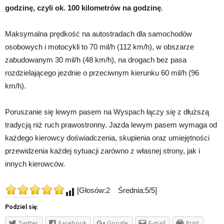
godzinę, czyli ok. 100 kilometrów na godzinę
.
Maksymalna prędkość na autostradach dla samochodów
osobowych i motocykli to 70 mil/h (112 km/h), w obszarze
zabudowanym 30 mil/h (48 km/h), na drogach bez pasa
rozdzielającego jezdnie o przeciwnym kierunku 60 mil/h (96
km/h).
Poruszanie się lewym pasem na Wyspach łączy się z dłuższą
tradycją niż ruch prawostronny. Jazda lewym pasem wymaga od
każdego kierowcy doświadczenia, skupienia oraz umiejętności
przewidzenia każdej sytuacji zarówno z własnej strony, jak i
innych kierowców.
[Głosów:2 Średnia:5/5]
Podziel się:
Twitter
Facebook
Google
E-mail
Print