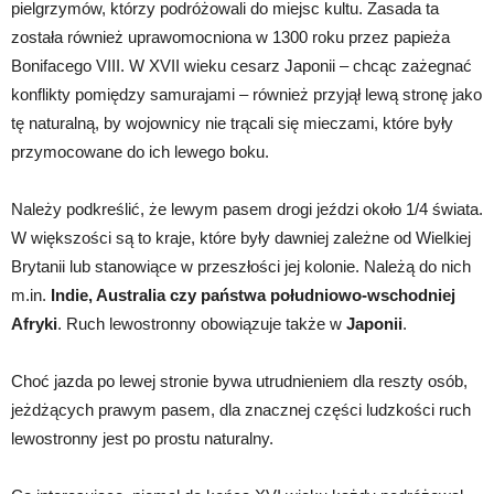
pielgrzymów, którzy podróżowali do miejsc kultu. Zasada ta
została również uprawomocniona w 1300 roku przez papieża
Bonifacego VIII. W XVII wieku cesarz Japonii – chcąc zażegnać
konflikty pomiędzy samurajami – również przyjął lewą stronę jako
tę naturalną, by wojownicy nie trącali się mieczami, które były
przymocowane do ich lewego boku.
Należy podkreślić, że lewym pasem drogi jeździ około 1/4 świata.
W większości są to kraje, które były dawniej zależne od Wielkiej
Brytanii lub stanowiące w przeszłości jej kolonie. Należą do nich
m.in.
Indie, Australia czy państwa południowo-wschodniej
Afryki
. Ruch lewostronny obowiązuje także w
Japonii
.
Choć jazda po lewej stronie bywa utrudnieniem dla reszty osób,
jeżdżących prawym pasem, dla znacznej części ludzkości ruch
lewostronny jest po prostu naturalny.