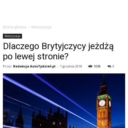
Strona główna
Motoryzacja
Motoryzacja
Dlaczego Brytyjczycy jeżdżą
po lewej stronie?
Przez
Redakcja AutoTydzień.pl
-
1 grudnia 2018
1038
0