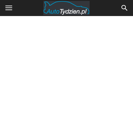
AutoTydzien.pl