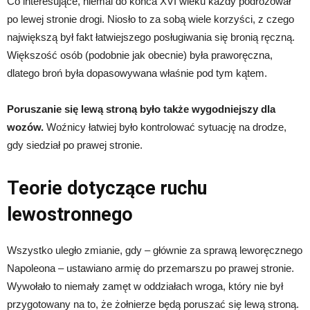
Co interesujące, niemal do końca XVI wieku każdy podróżował
po lewej stronie drogi. Niosło to za sobą wiele korzyści, z czego
największą był fakt łatwiejszego posługiwania się bronią ręczną.
Większość osób (podobnie jak obecnie) była praworęczna,
dlatego broń była dopasowywana właśnie pod tym kątem.
Poruszanie się lewą stroną było także wygodniejszy dla
wozów.
Woźnicy łatwiej było kontrolować sytuację na drodze,
gdy siedział po prawej stronie.
Teorie dotyczące ruchu
lewostronnego
Wszystko uległo zmianie, gdy – głównie za sprawą leworęcznego
Napoleona – ustawiano armię do przemarszu po prawej stronie.
Wywołało to niemały zamęt w oddziałach wroga, który nie był
przygotowany na to, że żołnierze będą poruszać się lewą stroną.