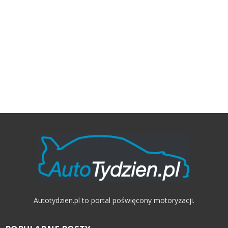
Autotydzien.pl to portal poświęcony motoryzacji.