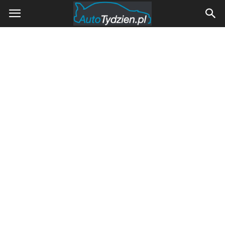
AutoTydzien.pl