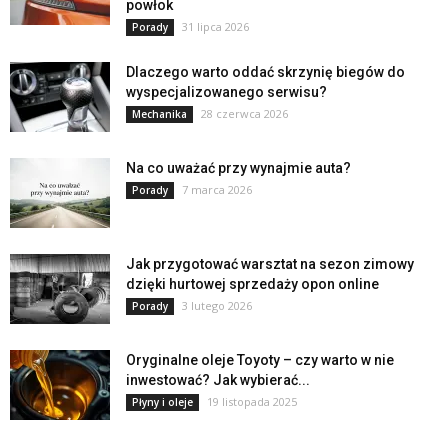
powłok
31 lipca 2026
Porady
Dlaczego warto oddać skrzynię biegów do
wyspecjalizowanego serwisu?
28 czerwca 2026
Mechanika
Na co uważać przy wynajmie auta?
7 marca 2026
Porady
Jak przygotować warsztat na sezon zimowy
dzięki hurtowej sprzedaży opon online
3 lutego 2026
Porady
Oryginalne oleje Toyoty – czy warto w nie
inwestować? Jak wybierać...
19 listopada 2025
Płyny i oleje