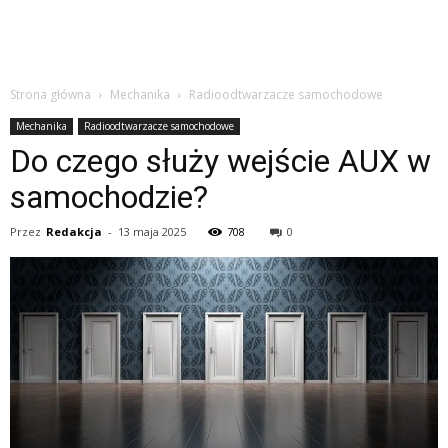
Strona główna
Mechanika
Radioodtwarzacze samochodowe
Mechanika
Radioodtwarzacze samochodowe
Do czego służy wejście AUX w
samochodzie?
Przez
Redakcja
-
13 maja 2025
708
0