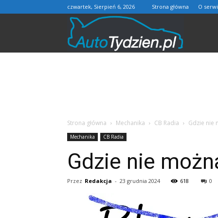
czwartek, Sierpień 6, 2026
Strona główna
O serwi
AutoTydzie
Strona główna
Mechanika
CB Radia
Gdzie nie
Mechanika
CB Radia
Gdzie nie możn
Przez
Redakcja
-
23 grudnia 2024
618
0