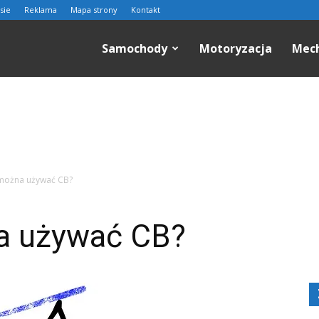
sie
Reklama
Mapa strony
Kontakt
n.pl
Samochody
Motoryzacja
Mec
 można używać CB?
a używać CB?