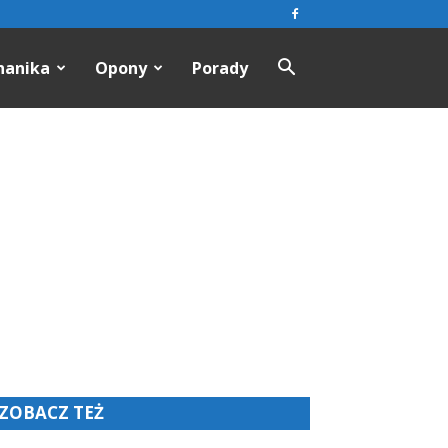
hanika
Opony
Porady
ZOBACZ TEŻ