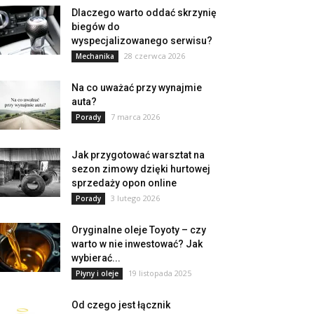
Dlaczego warto oddać skrzynię
biegów do
wyspecjalizowanego serwisu?
28 czerwca 2026
Mechanika
Na co uważać przy wynajmie
auta?
7 marca 2026
Porady
Jak przygotować warsztat na
sezon zimowy dzięki hurtowej
sprzedaży opon online
3 lutego 2026
Porady
Oryginalne oleje Toyoty – czy
warto w nie inwestować? Jak
wybierać...
19 listopada 2025
Płyny i oleje
Od czego jest łącznik