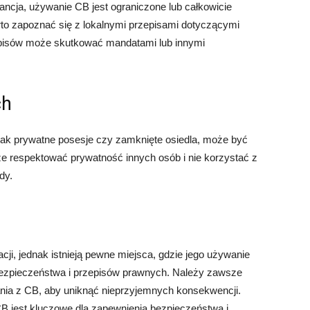
ancja, używanie CB jest ograniczone lub całkowicie
rto zapoznać się z lokalnymi przepisami dotyczącymi
zepisów może skutkować mandatami lub innymi
ch
ak prywatne posesje czy zamknięte osiedla, może być
e respektować prywatność innych osób i nie korzystać z
dy.
ji, jednak istnieją pewne miejsca, gdzie jego używanie
bezpieczeństwa i przepisów prawnych. Należy zawsze
ania z CB, aby uniknąć nieprzyjemnych konsekwencji.
B jest kluczowe dla zapewnienia bezpieczeństwa i