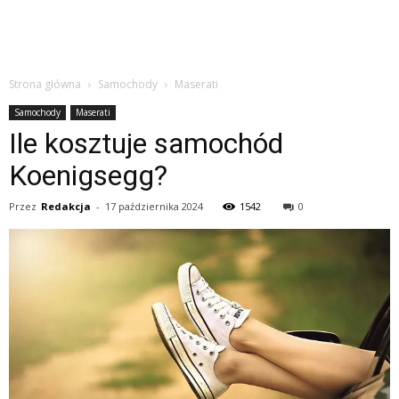
Strona główna
Samochody
Maserati
Samochody
Maserati
Ile kosztuje samochód
Koenigsegg?
Przez
Redakcja
-
17 października 2024
1542
0