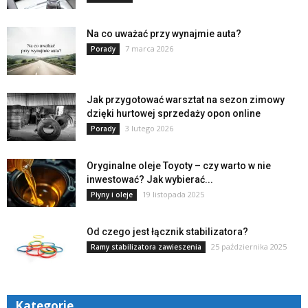
Na co uważać przy wynajmie auta?
7 marca 2026
Porady
Jak przygotować warsztat na sezon zimowy
dzięki hurtowej sprzedaży opon online
3 lutego 2026
Porady
Oryginalne oleje Toyoty – czy warto w nie
inwestować? Jak wybierać...
19 listopada 2025
Płyny i oleje
Od czego jest łącznik stabilizatora?
25 października 2025
Ramy stabilizatora zawieszenia
Kategorie