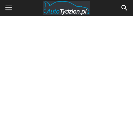
AutoTydzien.pl