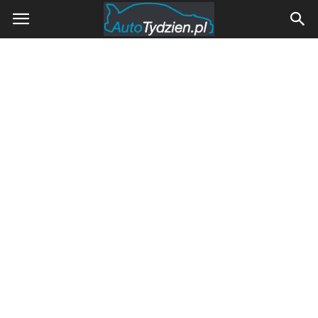
AutoTydzien.pl