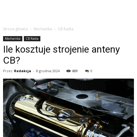
Strona główna
Mechanika
CB Radia
Mechanika
CB Radia
Ile kosztuje strojenie anteny
CB?
Przez
Redakcja
-
8 grudnia 2024
609
0