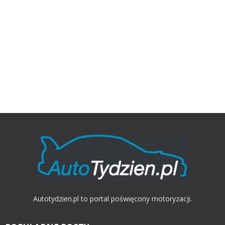
Autotydzien.pl to portal poświęcony motoryzacji.