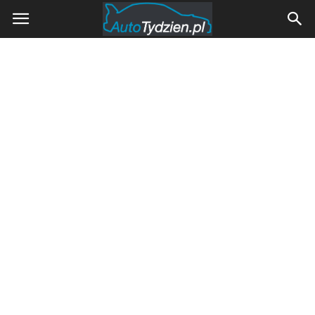
AutoTydzien.pl