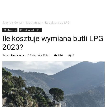
Strona główna
Mechanika
Reduktory do LPG
Mechanika
Reduktory do LPG
Ile kosztuje wymiana butli LPG
2023?
Przez
Redakcja
-
25 sierpnia 2024
826
0