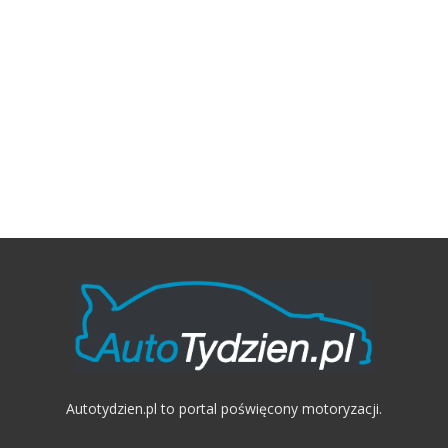
Autotydzien.pl to portal poświęcony motoryzacji.