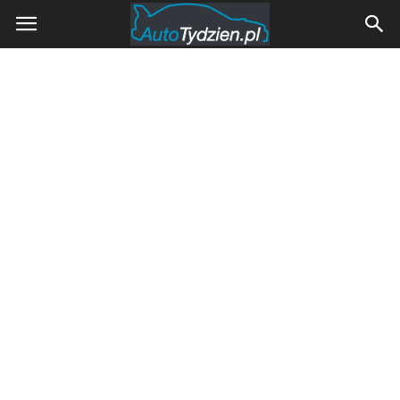
AutoTydzien.pl