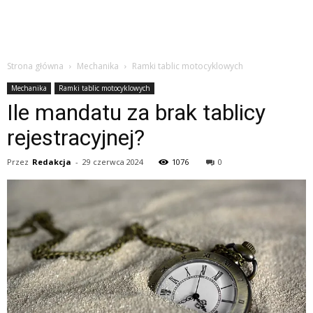
Strona główna
Mechanika
Ramki tablic motocyklowych
Mechanika
Ramki tablic motocyklowych
Ile mandatu za brak tablicy
rejestracyjnej?
Przez
Redakcja
-
29 czerwca 2024
1076
0