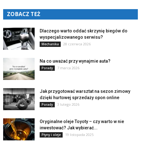
ZOBACZ TEŻ
Dlaczego warto oddać skrzynię biegów do
wyspecjalizowanego serwisu?
28 czerwca 2026
Mechanika
Na co uważać przy wynajmie auta?
7 marca 2026
Porady
Jak przygotować warsztat na sezon zimowy
dzięki hurtowej sprzedaży opon online
3 lutego 2026
Porady
Oryginalne oleje Toyoty – czy warto w nie
inwestować? Jak wybierać...
19 listopada 2025
Płyny i oleje