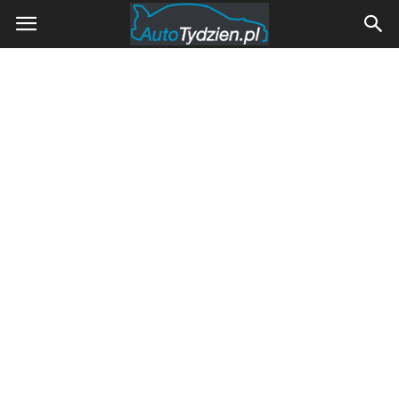
AutoTydzien.pl