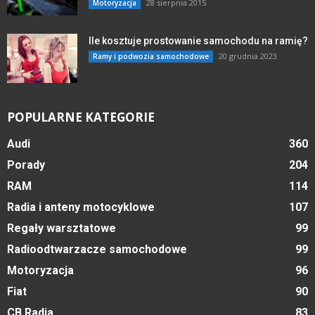
28 sierpnia 2015
Motoryzacja
Ile kosztuje prostowanie samochodu na ramię?
20 grudnia 2023
Ramy i podwozia samochodowe
POPULARNE KATEGORIE
Audi
360
Porady
204
RAM
114
Radia i anteny motocyklowe
107
Regały warsztatowe
99
Radioodtwarzacze samochodowe
99
Motoryzacja
96
Fiat
90
CB Radia
83