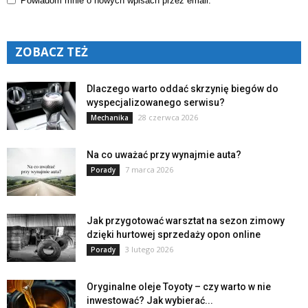
Powiadom mnie o nowych wpisach przez email.
ZOBACZ TEŻ
Dlaczego warto oddać skrzynię biegów do
wyspecjalizowanego serwisu?
28 czerwca 2026
Mechanika
Na co uważać przy wynajmie auta?
7 marca 2026
Porady
Jak przygotować warsztat na sezon zimowy
dzięki hurtowej sprzedaży opon online
3 lutego 2026
Porady
Oryginalne oleje Toyoty – czy warto w nie
inwestować? Jak wybierać...