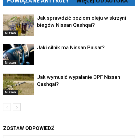
POWIĄZANE ARTYKUŁY
WIĘCEJ OD AUTORA
Jak sprawdzić poziom oleju w skrzyni
biegów Nissan Qashqai?
Nissan
Jaki silnik ma Nissan Pulsar?
Nissan
Jak wymusić wypalanie DPF Nissan
Qashqai?
Nissan
ZOSTAW ODPOWIEDŹ