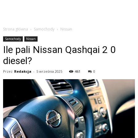
Strona główna
Samochody
Nissan
Samochody
Nissan
Ile pali Nissan Qashqai 2 0
diesel?
Przez
Redakcja
-
5 września 2025
461
0