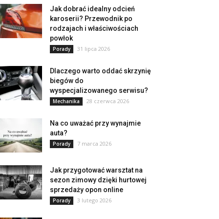
Jak dobrać idealny odcień
karoserii? Przewodnik po
rodzajach i właściwościach
powłok
31 lipca 2026
Porady
Dlaczego warto oddać skrzynię
biegów do
wyspecjalizowanego serwisu?
28 czerwca 2026
Mechanika
Na co uważać przy wynajmie
auta?
7 marca 2026
Porady
Jak przygotować warsztat na
sezon zimowy dzięki hurtowej
sprzedaży opon online
3 lutego 2026
Porady