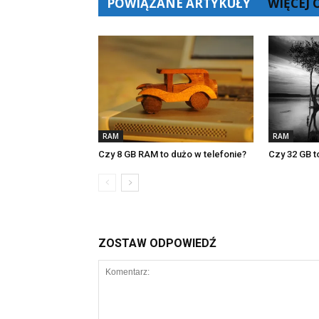
POWIĄZANE ARTYKUŁY
WIĘCEJ
RAM
RAM
Czy 8 GB RAM to dużo w telefonie?
Czy 32 GB t
ZOSTAW ODPOWIEDŹ