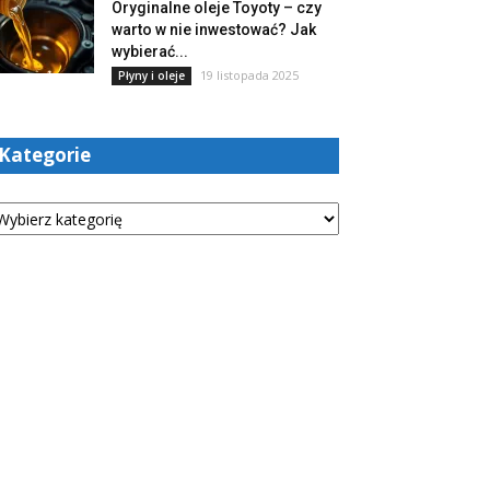
Oryginalne oleje Toyoty – czy
warto w nie inwestować? Jak
wybierać...
19 listopada 2025
Płyny i oleje
Kategorie
tegorie