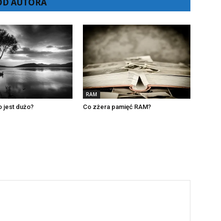
 OD AUTORA
RAM
o jest dużo?
Co zżera pamięć RAM?