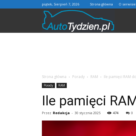
piątek, Sierpień 7, 2026
Strona główna
O serwisie
AutoTydzie
Strona główna
Porady
RAM
Ile pamięci RAM do
Porady
RAM
Ile pamięci RAM
Przez
Redakcja
-
30 stycznia 2025
474
0