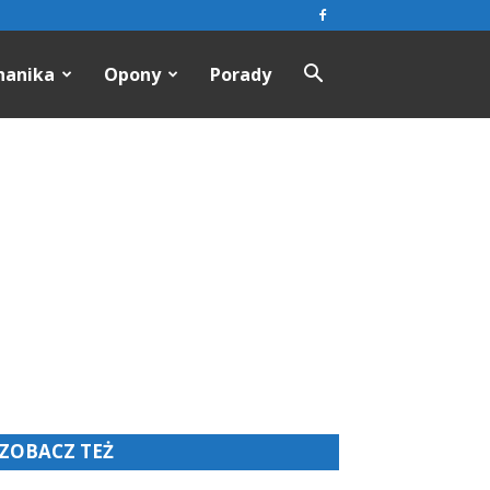
hanika
Opony
Porady
ZOBACZ TEŻ