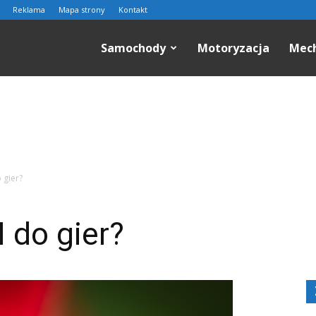
Reklama
Mapa strony
Kontakt
n.pl
Samochody
Motoryzacja
Mec
 gier?
 do gier?