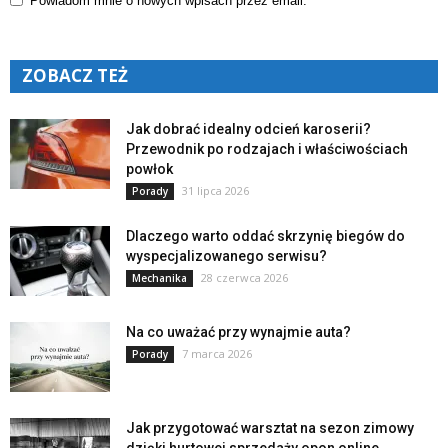
Powiadom mnie o nowych wpisach przez email.
ZOBACZ TEŻ
Jak dobrać idealny odcień karoserii?
Przewodnik po rodzajach i właściwościach
powłok
31 lipca 2026
Porady
Dlaczego warto oddać skrzynię biegów do
wyspecjalizowanego serwisu?
28 czerwca 2026
Mechanika
Na co uważać przy wynajmie auta?
7 marca 2026
Porady
Jak przygotować warsztat na sezon zimowy