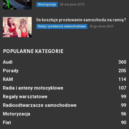
28 sierpnia 2015
Motoryzacja
Ile kosztuje prostowanie samochodu na ramię?
20 grudnia 2023
Ramy i podwozia samochodowe
POPULARNE KATEGORIE
Audi
360
Porady
205
RAM
114
Radia i anteny motocyklowe
107
Regały warsztatowe
99
Radioodtwarzacze samochodowe
99
Motoryzacja
96
Fiat
90