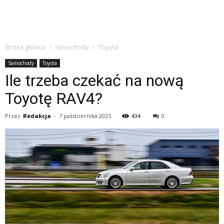
Strona główna
Samochody
Toyota
Samochody
Toyota
Ile trzeba czekać na nową
Toyotę RAV4?
Przez
Redakcja
-
7 października 2025
434
0