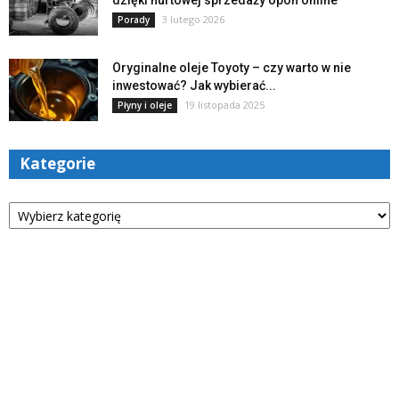
dzięki hurtowej sprzedaży opon online
3 lutego 2026
Porady
Oryginalne oleje Toyoty – czy warto w nie
inwestować? Jak wybierać...
19 listopada 2025
Płyny i oleje
Kategorie
Kategorie