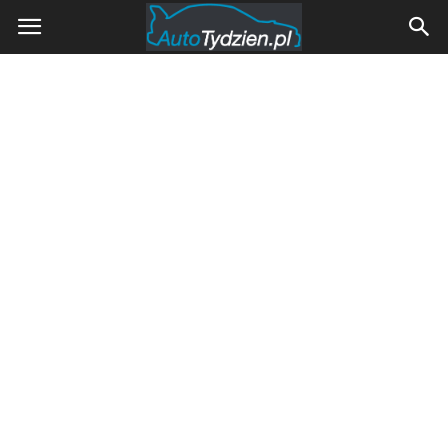
AutoTydzien.pl