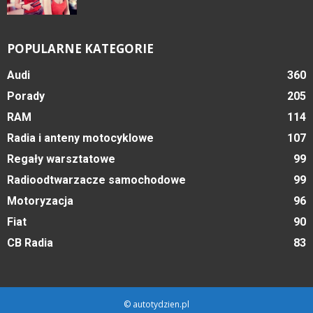
POPULARNE KATEGORIE
Audi
360
Porady
205
RAM
114
Radia i anteny motocyklowe
107
Regały warsztatowe
99
Radioodtwarzacze samochodowe
99
Motoryzacja
96
Fiat
90
CB Radia
83
© autotydzien.pl