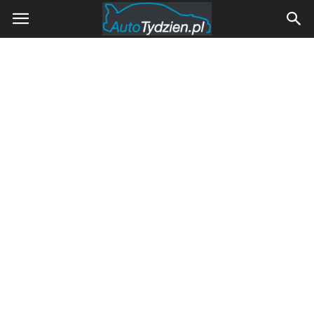
AutoTydzien.pl