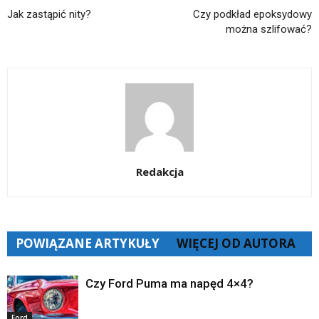
Jak zastąpić nity?
Czy podkład epoksydowy
można szlifować?
Redakcja
POWIĄZANE ARTYKUŁY
WIĘCEJ OD AUTORA
Czy Ford Puma ma napęd 4×4?
Ford