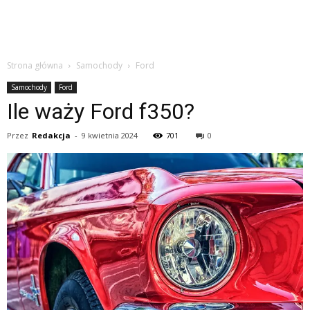
Strona główna
Samochody
Ford
Samochody
Ford
Ile waży Ford f350?
Przez
Redakcja
-
9 kwietnia 2024
701
0