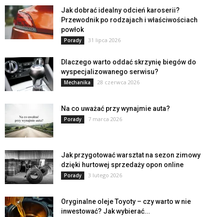
Jak dobrać idealny odcień karoserii?
Przewodnik po rodzajach i właściwościach
powłok
31 lipca 2026
Porady
Dlaczego warto oddać skrzynię biegów do
wyspecjalizowanego serwisu?
28 czerwca 2026
Mechanika
Na co uważać przy wynajmie auta?
7 marca 2026
Porady
Jak przygotować warsztat na sezon zimowy
dzięki hurtowej sprzedaży opon online
3 lutego 2026
Porady
Oryginalne oleje Toyoty – czy warto w nie
inwestować? Jak wybierać...