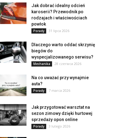
Jak dobrać idealny odcień
karoserii? Przewodnik po
rodzajach i właściwościach
powłok
31 lipca 2026
Porady
Dlaczego warto oddać skrzynię
biegów do
wyspecjalizowanego serwisu?
28 czerwca 2026
Mechanika
Na co uważać przy wynajmie
auta?
7 marca 2026
Porady
Jak przygotować warsztat na
sezon zimowy dzięki hurtowej
sprzedaży opon online
3 lutego 2026
Porady