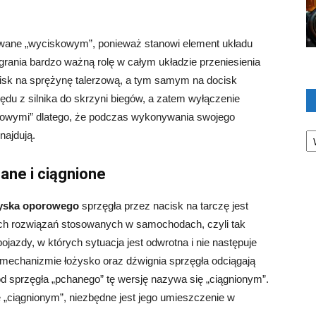
wane „wyciskowym”, ponieważ stanowi element układu
rania bardzo ważną rolę w całym układzie przeniesienia
sk na sprężynę talerzową, a tym samym na docisk
ędu z silnika do skrzyni biegów, a zatem wyłączenie
rowymi” dlatego, że podczas wykonywania swojego
Ka
najdują.
ane i ciągnione
yska oporowego
sprzęgła przez nacisk na tarczę jest
ych rozwiązań stosowanych w samochodach, czyli tak
ojazdy, w których sytuacja jest odwrotna i nie następuje
 mechanizmie łożysko oraz dźwignia sprzęgła odciągają
od sprzęgła „pchanego” tę wersję nazywa się „ciągnionym”.
e „ciągnionym”, niezbędne jest jego umieszczenie w