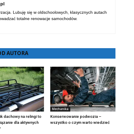
pl
yzacja. Lubuję się w oldschoolowych, klasycznych autach
rowadzać totalne renowacje samochodów.
 OD AUTORA
Mechanika
k dachowy na relingi to
Konserwowanie podwozia –
ązanie dla aktywnych
wszystko o czym warto wiedzieć
?