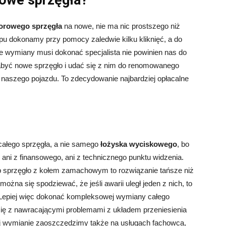
rowe sprzęgła?
porowego sprzęgła
na nowe, nie ma nic prostszego niż
pu dokonamy przy pomocy zaledwie kilku kliknięć, a do
 wymiany musi dokonać specjalista nie powinien nas do
abyć nowe sprzęgło i udać się z nim do renomowanego
naszego pojazdu. To zdecydowanie najbardziej opłacalne
ałego sprzęgła, a nie samego
łożyska wyciskowego
, bo
ni z finansowego, ani z technicznego punktu widzenia.
b sprzęgło z kołem zamachowym to rozwiązanie tańsze niż
na się spodziewać, że jeśli awarii uległ jeden z nich, to
 Lepiej więc dokonać kompleksowej wymiany całego
się z nawracającymi problemami z układem przeniesienia
ej wymianie zaoszczędzimy także na usługach fachowca,