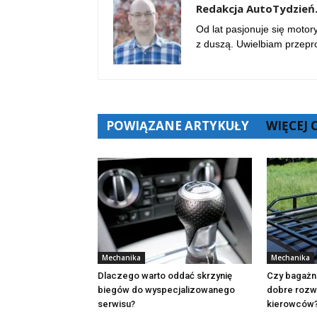
Redakcja AutoTydzień.
Od lat pasjonuje się motor
z duszą. Uwielbiam przep
POWIĄZANE ARTYKUŁY
WIĘCEJ
Mechanika
Mechanika
Dlaczego warto oddać skrzynię
Czy bagażni
biegów do wyspecjalizowanego
dobre rozwi
serwisu?
kierowców