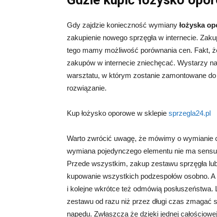
Gdzie kupić łożysko opo
Gdy zajdzie konieczność wymiany
łożyska o
zakupienie nowego sprzęgła w internecie. Zaku
tego mamy możliwość porównania cen. Fakt, że
zakupów w internecie zniechęcać. Wystarzy n
warsztatu, w którym zostanie zamontowane do 
rozwiązanie.
Kup łożysko oporowe w sklepie
sprzegla24.pl
Warto zwrócić uwagę, że mówimy o wymianie c
wymiana pojedynczego elementu nie ma sensu a
Przede wszystkim, zakup zestawu sprzęgła lu
kupowanie wszystkich podzespołów osobno. A moż
i kolejne wkrótce też odmówią posłuszeństwa.
zestawu od razu niż przez długi czas zmagać 
napędu. Zwłaszcza że dzięki jednej całościow