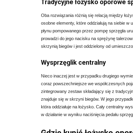
Tradycyjne łożysko oporowe s
Oba rozwiązania różnią się relacją między łoż
osobne elementy, które oddziałują na siebie w
płynu pompowanego przez pompę sprzęgła urucha
prowadzi do jego nacisku na sprężynę talerzową.
skrzynią biegów i jest oddzielony od umieszcz
Wysprzęglik centralny
Nieco inaczej jest w przypadku drugiego wymie
coraz powszechniejsze we współczesnych poja
zintegrowany zestaw składający się z tradycyj
znajduje się w skrzyni biegów. W jego przypad
która oddziałuje na łożysko. Cały centralny w
w działanie w wyniku naciśnięcia pedału sprzęg