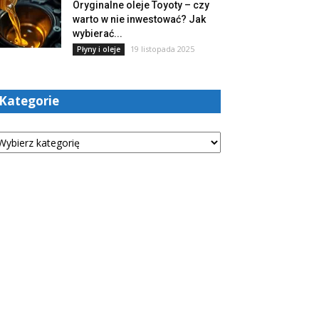
Oryginalne oleje Toyoty – czy
warto w nie inwestować? Jak
wybierać...
19 listopada 2025
Płyny i oleje
Kategorie
tegorie