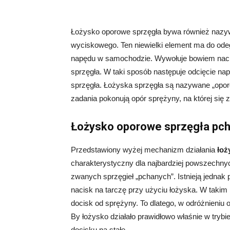
Łożysko oporowe sprzęgła bywa również nazy
wyciskowego. Ten niewielki element ma do odeg
napędu w samochodzie. Wywołuje bowiem naci
sprzęgła. W taki sposób następuje odcięcie nap
sprzęgła. Łożyska sprzęgła są nazywane „opo
zadania pokonują opór sprężyny, na której się z
Łożysko oporowe sprzęgła pch
Przedstawiony wyżej mechanizm działania
łoż
charakterystyczny dla najbardziej powszechn
zwanych sprzęgieł „pchanych”. Istnieją jednak p
nacisk na tarczę przy użyciu łożyska. W takim
docisk od sprężyny. To dlatego, w odróżnieniu 
By łożysko działało prawidłowo właśnie w trybi
docisku na stałe.