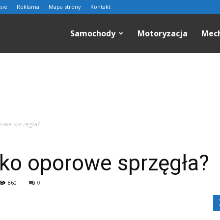
sie
Reklama
Mapa strony
Kontakt
n.pl
Samochody
Motoryzacja
Mec
rowe sprzęgła?
sko oporowe sprzęgła?
860
0