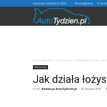
niedziela, Sierpień 9, 2026
Strona główna
O serwi
AutoTydzie
Strona główna
Mechanika
Jak działa łożysko opo
Mechanika
Jak działa łoży
Przez
Redakcja AutoTydzień.pl
-
30 sierpnia 2019