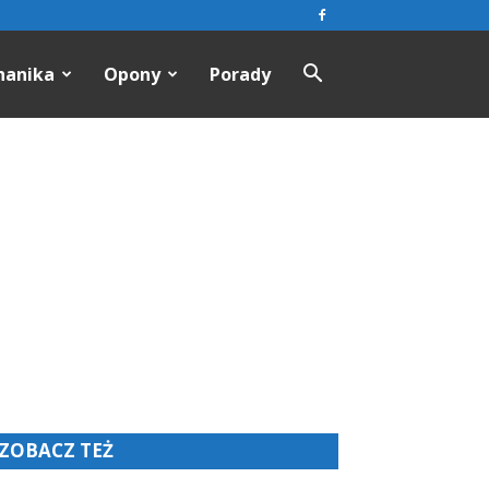
hanika
Opony
Porady
ZOBACZ TEŻ