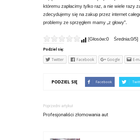
któremu zapłacimy tylko raz, a nie wiele razy
zdecydujemy się na zakup przez internet całeg
problemy ze sprzęgłem mamy „z głowy”.
[Głosów:0 Średnia:0/5]
Podziel się:
Twitter
Facebook
Google
E-ma
PODZIEL SIĘ
Facebook
Twit
Poprzedni artykuł
Profesjonaliści złomowania aut