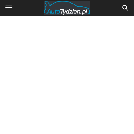
AutoTydzien.pl