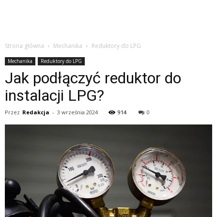
Strona główna
Mechanika
Reduktory do LPG
Mechanika
Reduktory do LPG
Jak podłączyć reduktor do
instalacji LPG?
Przez
Redakcja
-
3 września 2024
914
0