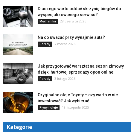
Dlaczego warto oddać skrzynię biegów do
wyspecjalizowanego serwisu?
28 czerwca 2026
Mechanika
Na co uważać przy wynajmie auta?
7 marca 2026
Porady
Jak przygotować warsztat na sezon zimowy
dzięki hurtowej sprzedaży opon online
3 lutego 2026
Porady
Oryginalne oleje Toyoty – czy warto w nie
inwestować? Jak wybierać...
19 listopada 2025
Płyny i oleje
Kategorie