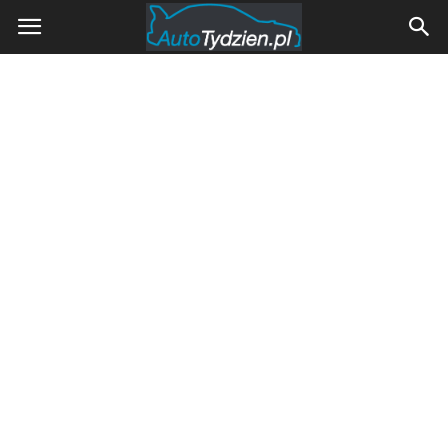
AutoTydzien.pl