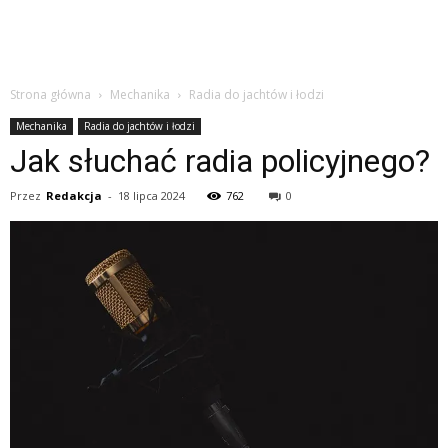
Strona główna
Mechanika
Radia do jachtów i łodzi
Mechanika
Radia do jachtów i łodzi
Jak słuchać radia policyjnego?
Przez
Redakcja
-
18 lipca 2024
762
0