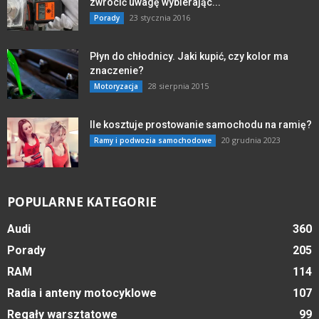
zwrócić uwagę wybierając...
23 stycznia 2016
Porady
Płyn do chłodnicy. Jaki kupić, czy kolor ma
znaczenie?
28 sierpnia 2015
Motoryzacja
Ile kosztuje prostowanie samochodu na ramię?
20 grudnia 2023
Ramy i podwozia samochodowe
POPULARNE KATEGORIE
Audi
360
Porady
205
RAM
114
Radia i anteny motocyklowe
107
Regały warsztatowe
99