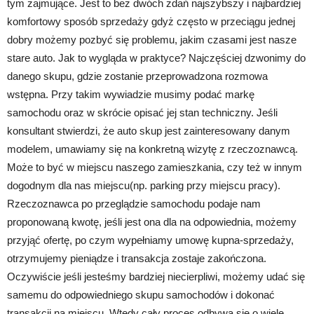
tym zajmujące. Jest to bez dwóch zdań najszybszy i najbardziej
komfortowy sposób sprzedaży gdyż często w przeciągu jednej
dobry możemy pozbyć się problemu, jakim czasami jest nasze
stare auto. Jak to wygląda w praktyce? Najczęściej dzwonimy do
danego skupu, gdzie zostanie przeprowadzona rozmowa
wstępna. Przy takim wywiadzie musimy podać markę
samochodu oraz w skrócie opisać jej stan techniczny. Jeśli
konsultant stwierdzi, że auto skup jest zainteresowany danym
modelem, umawiamy się na konkretną wizytę z rzeczoznawcą.
Może to być w miejscu naszego zamieszkania, czy też w innym
dogodnym dla nas miejscu(np. parking przy miejscu pracy).
Rzeczoznawca po przeglądzie samochodu podaje nam
proponowaną kwotę, jeśli jest ona dla na odpowiednia, możemy
przyjąć ofertę, po czym wypełniamy umowę kupna-sprzedaży,
otrzymujemy pieniądze i transakcja zostaje zakończona.
Oczywiście jeśli jesteśmy bardziej niecierpliwi, możemy udać się
samemu do odpowiedniego skupu samochodów i dokonać
transakcji na miejscu. Wtedy cały proces odbywa się o wiele