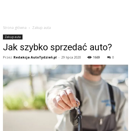
Strona główna
Zakup auta
Zakup auta
Jak szybko sprzedać auto?
Przez
Redakcja AutoTydzień.pl
-
29 lipca 2020
1669
0