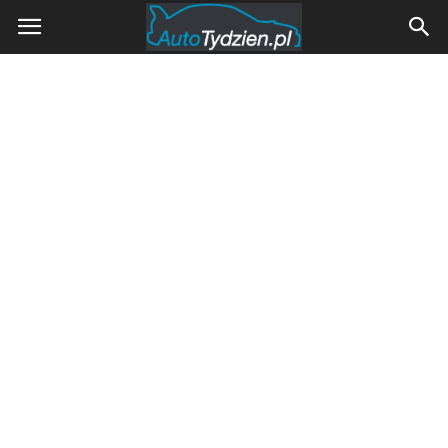
AutoTydzien.pl