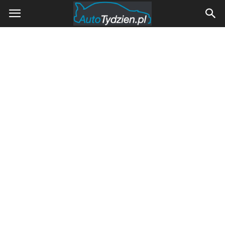
AutoTydzien.pl