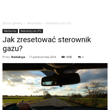
Strona główna
Mechanika
Reduktory do LPG
Mechanika
Reduktory do LPG
Jak zresetować sterownik
gazu?
Przez
Redakcja
-
17 października 2024
1050
0