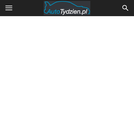
AutoTydzien.pl