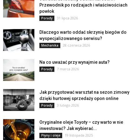
Przewodnik po rodzajach i właściwościach
powłok
31 lipca 2026
Porady
Dlaczego warto oddać skrzynię biegów do
wyspecjalizowanego serwisu?
28 czerwca 2026
Mechanika
Na co uważać przy wynajmie auta?
7 marca 2026
Porady
Jak przygotować warsztat na sezon zimowy
dzięki hurtowej sprzedaży opon online
3 lutego 2026
Porady
Oryginalne oleje Toyoty – czy warto w nie
inwestować? Jak wybierać...
19 listopada 2025
Płyny i oleje