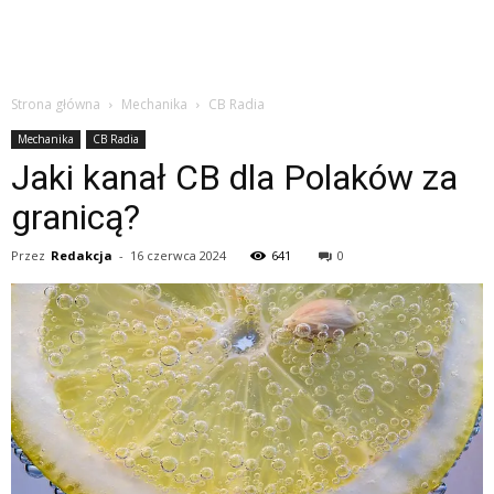
Strona główna
Mechanika
CB Radia
Mechanika
CB Radia
Jaki kanał CB dla Polaków za
granicą?
Przez
Redakcja
-
16 czerwca 2024
641
0