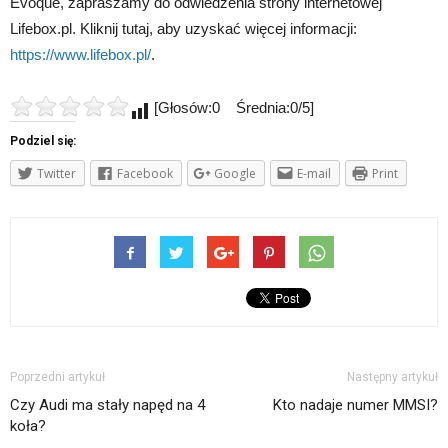
Evoque, zapraszamy do odwiedzenia strony internetowej
Lifebox.pl. Kliknij tutaj, aby uzyskać więcej informacji:
https://www.lifebox.pl/
.
[Głosów:0 Średnia:0/5]
Podziel się:
Twitter
Facebook
Google
E-mail
Print
Poprzedni artykuł
Następny artykuł
Czy Audi ma stały napęd na 4
Kto nadaje numer MMSI?
koła?