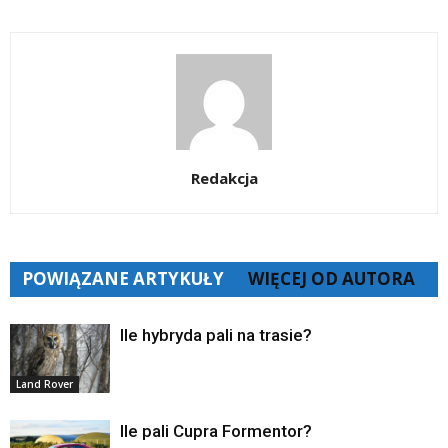
Redakcja
POWIĄZANE ARTYKUŁY
WIĘCEJ OD AUTORA
Ile hybryda pali na trasie?
Land Rover
Ile pali Cupra Formentor?