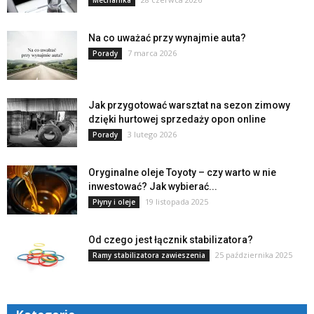
Mechanika
Na co uważać przy wynajmie auta?
7 marca 2026
Porady
Jak przygotować warsztat na sezon zimowy
dzięki hurtowej sprzedaży opon online
3 lutego 2026
Porady
Oryginalne oleje Toyoty – czy warto w nie
inwestować? Jak wybierać...
19 listopada 2025
Płyny i oleje
Od czego jest łącznik stabilizatora?
25 października 2025
Ramy stabilizatora zawieszenia