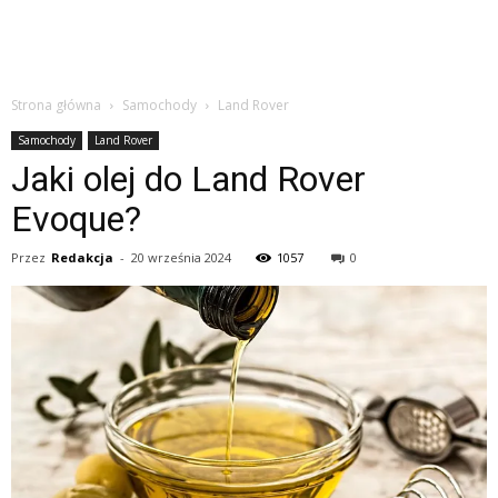
Strona główna
Samochody
Land Rover
Samochody
Land Rover
Jaki olej do Land Rover
Evoque?
Przez
Redakcja
-
20 września 2024
1057
0