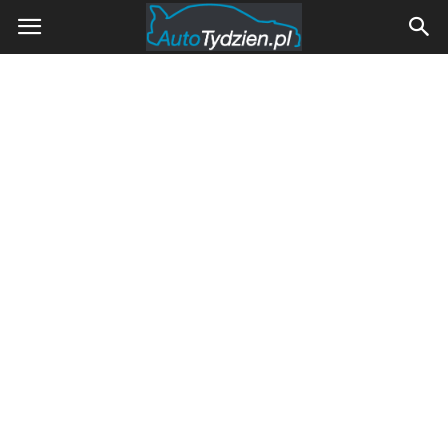
AutoTydzien.pl