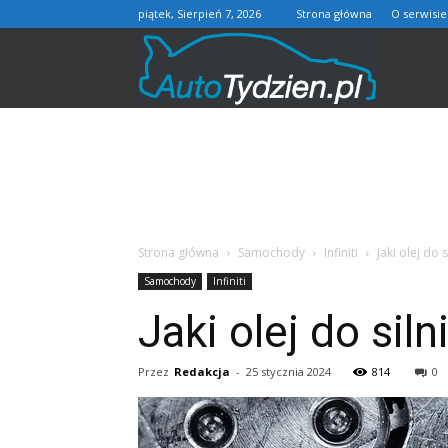
piątek, Sierpień 7, 2026
Strona główna
O serwisie
AutoTydzie
Strona główna
Samochody
Infiniti
Jaki olej do s
Samochody
Infiniti
Jaki olej do siln
Przez
Redakcja
-
25 stycznia 2024
814
0