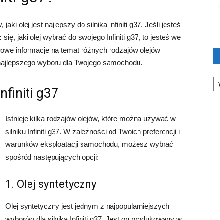
 olej jest najlepszy do silnika Infiniti g37. Jeśli jesteś
ę, jaki olej wybrać do swojego Infiniti g37, to jesteś we
owe informacje na temat różnych rodzajów olejów
najlepszego wyboru dla Twojego samochodu.
Ka
nfiniti g37
Istnieje kilka rodzajów olejów, które można używać w
silniku Infiniti g37. W zależności od Twoich preferencji i
warunków eksploatacji samochodu, możesz wybrać
spośród następujących opcji:
1. Olej syntetyczny
Olej syntetyczny jest jednym z najpopularniejszych
wyborów dla silnika Infiniti g37. Jest on produkowany w