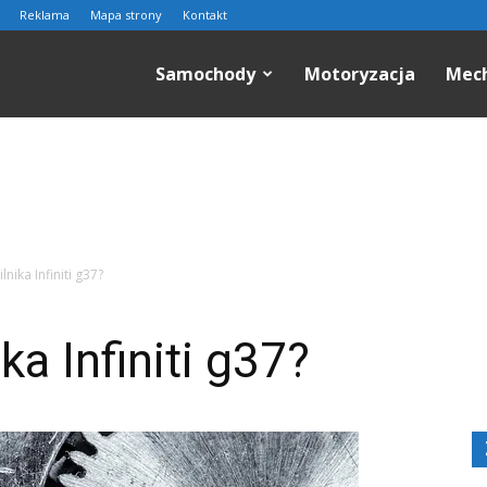
Reklama
Mapa strony
Kontakt
n.pl
Samochody
Motoryzacja
Mec
ilnika Infiniti g37?
ika Infiniti g37?