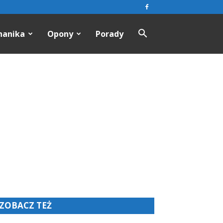
hanika
Opony
Porady
ZOBACZ TEŻ