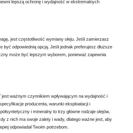
apewni lepszą ochronę i wydajność w ekstremalnych
u
agę, jest częstotliwość wymiany oleju. Jeśli zamierzasz
że być odpowiednią opcją. Jeśli jednak preferujesz dłuższe
etyczny może być lepszym wyborem, ponieważ zapewnia
 g37 jest ważnym czynnikiem wpływającym na wydajność i
ecyfikacje producenta, warunki eksploatacji i
półsyntetyczny i mineralny to trzy główne rodzaje olejów,
żdy z nich ma swoje zalety i wady, dlatego ważne jest, aby
epiej odpowiadał Twoim potrzebom.