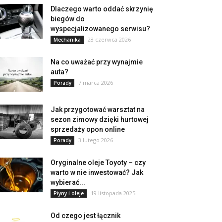
Dlaczego warto oddać skrzynię
biegów do
wyspecjalizowanego serwisu?
28 czerwca 2026
Mechanika
Na co uważać przy wynajmie
auta?
7 marca 2026
Porady
Jak przygotować warsztat na
sezon zimowy dzięki hurtowej
sprzedaży opon online
3 lutego 2026
Porady
Oryginalne oleje Toyoty – czy
warto w nie inwestować? Jak
wybierać...
19 listopada 2025
Płyny i oleje
Od czego jest łącznik