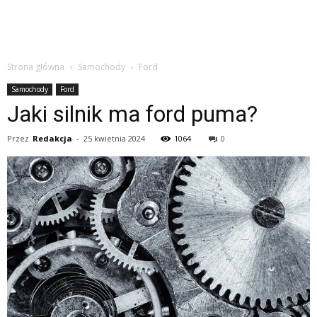
Strona główna
Samochody
Ford
Samochody
Ford
Jaki silnik ma ford puma?
Przez
Redakcja
-
25 kwietnia 2024
1064
0