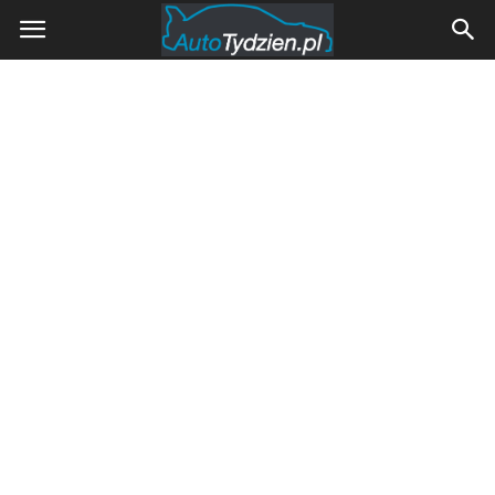
AutoTydzien.pl