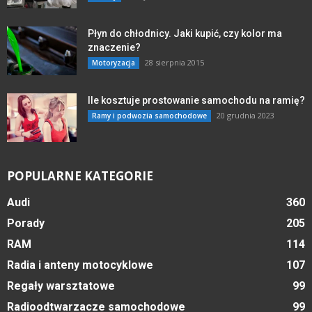
Płyn do chłodnicy. Jaki kupić, czy kolor ma
znaczenie?
28 sierpnia 2015
Motoryzacja
Ile kosztuje prostowanie samochodu na ramię?
20 grudnia 2023
Ramy i podwozia samochodowe
POPULARNE KATEGORIE
Audi
360
Porady
205
RAM
114
Radia i anteny motocyklowe
107
Regały warsztatowe
99
Radioodtwarzacze samochodowe
99