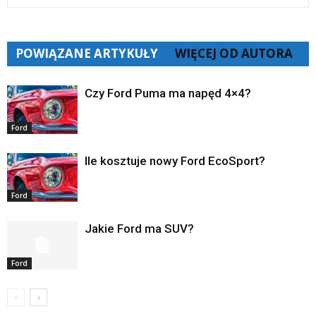
POWIĄZANE ARTYKUŁY
WIĘCEJ OD AUTORA
Czy Ford Puma ma napęd 4×4?
Ford
Ile kosztuje nowy Ford EcoSport?
Ford
Jakie Ford ma SUV?
Ford