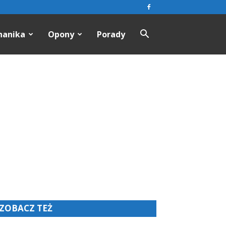
hanika
Opony
Porady
ZOBACZ TEŻ