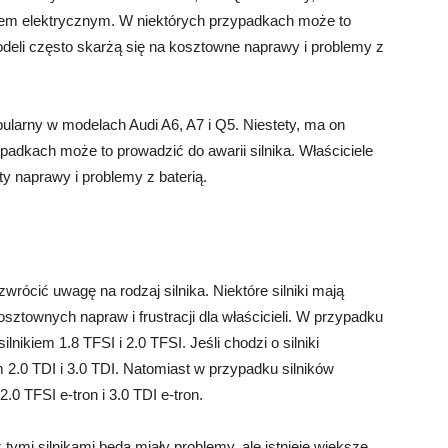
em elektrycznym. W niektórych przypadkach może to
modeli często skarżą się na kosztowne naprawy i problemy z
opularny w modelach Audi A6, A7 i Q5. Niestety, ma on
ypadkach może to prowadzić do awarii silnika. Właściciele
y naprawy i problemy z baterią.
ócić uwagę na rodzaj silnika. Niektóre silniki mają
sztownych napraw i frustracji dla właścicieli. W przypadku
nikiem 1.8 TFSI i 2.0 TFSI. Jeśli chodzi o silniki
 2.0 TDI i 3.0 TDI. Natomiast w przypadku silników
.0 TFSI e-tron i 3.0 TDI e-tron.
ymi silnikami będą miały problemy, ale istnieje większe