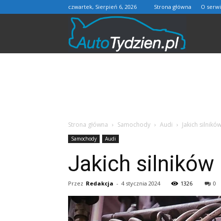
czwartek, Sierpień 6, 2026
Strona główna
O serwi
AutoTydzie
Strona główna
Samochody
Audi
Jakich silnikó
Samochody
Audi
Jakich silników
Przez
Redakcja
-
4 stycznia 2024
1326
0