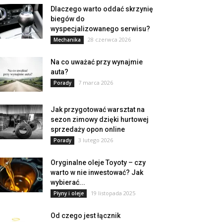
Dlaczego warto oddać skrzynię
biegów do
wyspecjalizowanego serwisu?
28 czerwca 2026
Mechanika
Na co uważać przy wynajmie
auta?
7 marca 2026
Porady
Jak przygotować warsztat na
sezon zimowy dzięki hurtowej
sprzedaży opon online
3 lutego 2026
Porady
Oryginalne oleje Toyoty – czy
warto w nie inwestować? Jak
wybierać...
19 listopada 2025
Płyny i oleje
Od czego jest łącznik