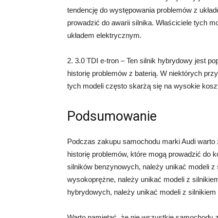
tendencję do występowania problemów z układ
prowadzić do awarii silnika. Właściciele tych 
układem elektrycznym.
2. 3.0 TDI e-tron – Ten silnik hybrydowy jest p
historię problemów z baterią. W niektórych prz
tych modeli często skarżą się na wysokie koszt
Podsumowanie
Podczas zakupu samochodu marki Audi warto zwr
historię problemów, które mogą prowadzić do ko
silników benzynowych, należy unikać modeli z sil
wysokoprężne, należy unikać modeli z silnikiem
hybrydowych, należy unikać modeli z silnikiem 2
Warto pamiętać, że nie wszystkie samochody z t