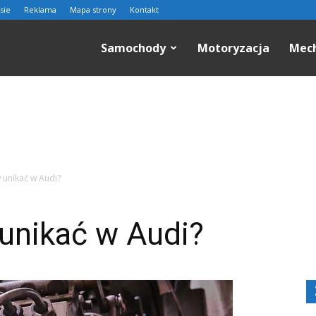
sie
Reklama
Mapa strony
Kontakt
n.pl
Samochody
Motoryzacja
Mec
w unikać w Audi?
 unikać w Audi?