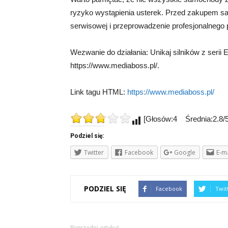
ryzyko wystąpienia usterek. Przed zakupem sa
serwisowej i przeprowadzenie profesjonalnego 
Wezwanie do działania: Unikaj silników z serii 
https://www.mediaboss.pl/.
Link tagu HTML:
https://www.mediaboss.pl/
[Głosów:4 Średnia:2.8/5
Podziel się:
Twitter
Facebook
Google
E-ma
PODZIEL SIĘ
Facebook
Twit
Poprzedni artykuł