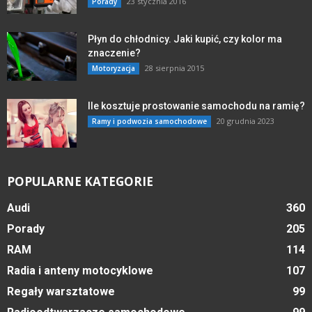
23 stycznia 2016
Porady
Płyn do chłodnicy. Jaki kupić, czy kolor ma
znaczenie?
28 sierpnia 2015
Motoryzacja
Ile kosztuje prostowanie samochodu na ramię?
20 grudnia 2023
Ramy i podwozia samochodowe
POPULARNE KATEGORIE
Audi
360
Porady
205
RAM
114
Radia i anteny motocyklowe
107
Regały warsztatowe
99