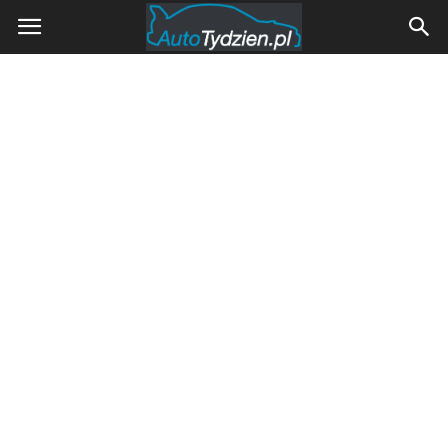
AutoTydzien.pl