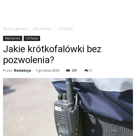
Strona główna
Mechanika
CB Radia
Mechanika
CB Radia
Jakie krótkofalówki bez
pozwolenia?
Przez
Redakcja
-
1 grudnia 2024
509
0