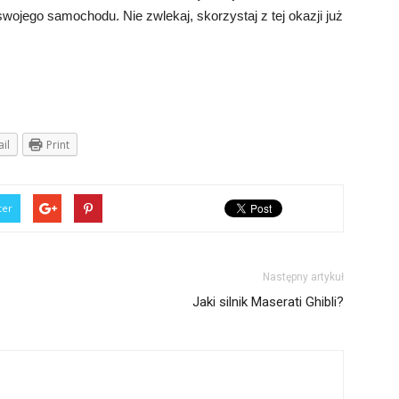
a swojego samochodu. Nie zwlekaj, skorzystaj z tej okazji już
il
Print
ter
Następny artykuł
Jaki silnik Maserati Ghibli?