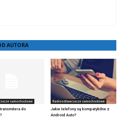
 OD AUTORA
rzacze samochodowe
Radioodtwarzacze samochodowe
transmitera do
Jakie telefony są kompatybilne z
?
Android Auto?