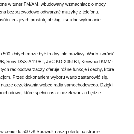
sażone w tuner FM/AM, wbudowany wzmacniacz o mocy
można bezprzewodowo odtwarzać muzykę z telefonu.
osób ceniących prostotę obsługi i solidne wykonanie.
500 złotych może być trudny, ale możliwy. Warto zwrócić
00UB, Sony DSX-A410BT, JVC KD-X351BT, Kenwood KMM-
ych radioodtwarzaczy oferuje różne funkcje i cechy, które
cjom. Przed dokonaniem wyboru warto zastanowić się,
e są nasze oczekiwania wobec radia samochodowego. Dzięki
ochodowe, które spełni nasze oczekiwania i będzie
cenie do 500 zł! Sprawdź naszą ofertę na stronie