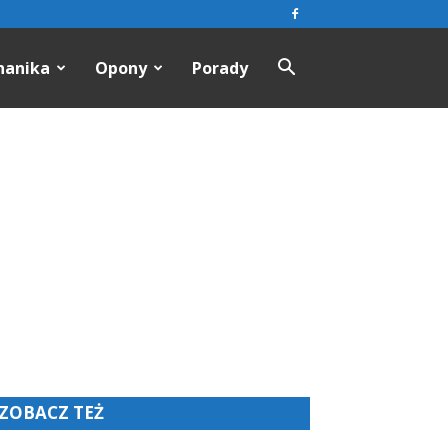
hanika
Opony
Porady
ZOBACZ TEŻ