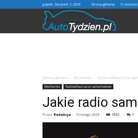
piątek, Sierpień 7, 2026
Strona główna
O serwisie
AutoTydzie
Strona główna
Mechanika
Radioodtwarzacze s
Mechanika
Radioodtwarzacze samochodowe
Jakie radio sa
Przez
Redakcja
-
15 lutego 2024
1035
0