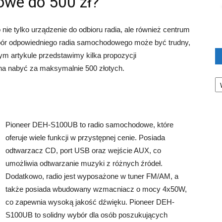
owe do 500 zł?
ie tylko urządzenie do odbioru radia, ale również centrum
ybór odpowiedniego radia samochodowego może być trudny,
m artykule przedstawimy kilka propozycji
a nabyć za maksymalnie 500 złotych.
Ka
Pioneer DEH-S100UB to radio samochodowe, które
oferuje wiele funkcji w przystępnej cenie. Posiada
odtwarzacz CD, port USB oraz wejście AUX, co
umożliwia odtwarzanie muzyki z różnych źródeł.
Dodatkowo, radio jest wyposażone w tuner FM/AM, a
także posiada wbudowany wzmacniacz o mocy 4x50W,
co zapewnia wysoką jakość dźwięku. Pioneer DEH-
S100UB to solidny wybór dla osób poszukujących