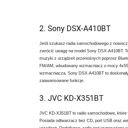
2. Sony DSX-A410BT
Jeśli szukasz radia samochodowego z nowocz
zwrócić uwagę na model Sony DSX-A410BT. To 
muzyki z urządzeń przenośnych poprzez Blueto
FM/AM, wbudowany wzmacniacz o mocy 4x55W
wzmacniacza. Sony DSX-A410BT to doskonały 
zaawansowane funkcje.
3. JVC KD-X351BT
JVC KD-X351BT to radio samochodowe, które wy
Posiada odtwarzacz bez CD, port USB oraz we
urządzeń. Dodatkowo, radio jest wyposażon