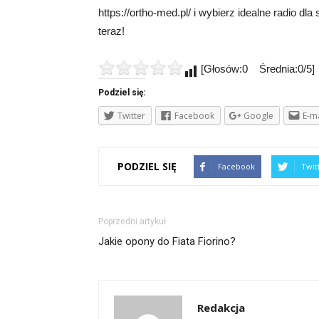
https://ortho-med.pl/ i wybierz idealne radio dl
teraz!
[Głosów:0 Średnia:0/5]
Podziel się:
Twitter
Facebook
Google
E-ma
PODZIEL SIĘ
Facebook
Twit
Poprzedni artykuł
Jakie opony do Fiata Fiorino?
Redakcja