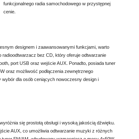
funkcjonalnego radia samochodowego w przystępnej
cenie.
esnym designem i zaawansowanymi funkcjami, warto
radioodtwarzacz bez CD, który oferuje odtwarzanie
oth, port USB oraz wejście AUX. Ponadto, posiada tuner
 oraz możliwość podłączenia zewnętrznego
wybór dla osób ceniących nowoczesny design i
różnia się prostotą obsługi i wysoką jakością dźwięku.
jście AUX, co umożliwia odtwarzanie muzyki z różnych
e w tuner FM/AM, wbudowany wzmacniacz o mocy 4x50W