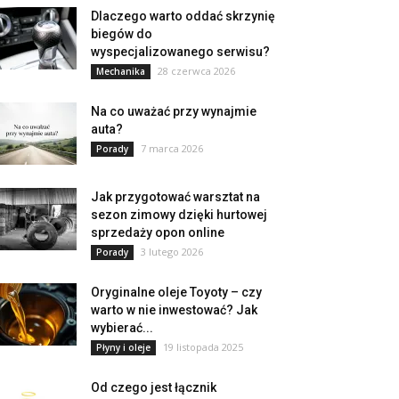
Dlaczego warto oddać skrzynię
biegów do
wyspecjalizowanego serwisu?
28 czerwca 2026
Mechanika
Na co uważać przy wynajmie
auta?
7 marca 2026
Porady
Jak przygotować warsztat na
sezon zimowy dzięki hurtowej
sprzedaży opon online
3 lutego 2026
Porady
Oryginalne oleje Toyoty – czy
warto w nie inwestować? Jak
wybierać...
19 listopada 2025
Płyny i oleje
Od czego jest łącznik