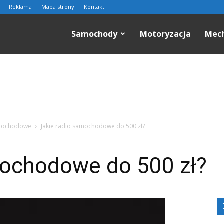
Reklama
Mapa strony
Kontakt
n.pl
Samochody
Motoryzacja
Mec
amochodowe
Jakie radio samochodowe do 500 zł?
mochodowe do 500 zł?