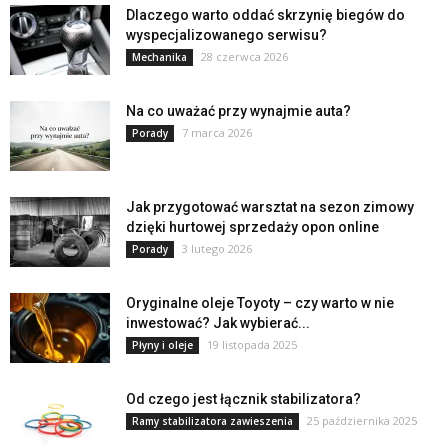
Dlaczego warto oddać skrzynię biegów do
wyspecjalizowanego serwisu?
28 czerwca 2026
Mechanika
Na co uważać przy wynajmie auta?
7 marca 2026
Porady
Jak przygotować warsztat na sezon zimowy
dzięki hurtowej sprzedaży opon online
3 lutego 2026
Porady
Oryginalne oleje Toyoty – czy warto w nie
inwestować? Jak wybierać...
19 listopada 2025
Płyny i oleje
Od czego jest łącznik stabilizatora?
25 października 2025
Ramy stabilizatora zawieszenia