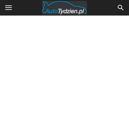
AutoTydzien.pl