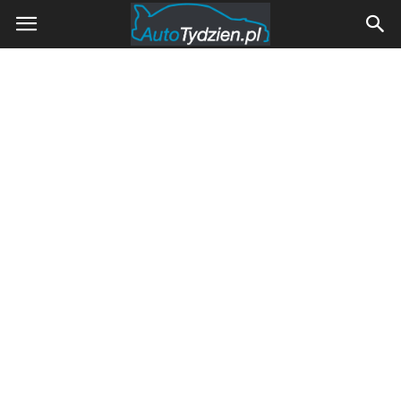
AutoTydzien.pl