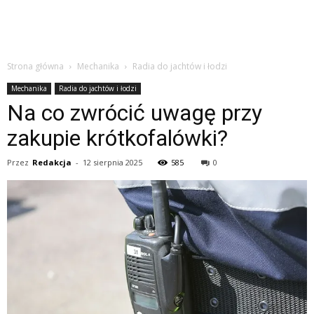
Strona główna
Mechanika
Radia do jachtów i łodzi
Mechanika
Radia do jachtów i łodzi
Na co zwrócić uwagę przy
zakupie krótkofalówki?
Przez
Redakcja
-
12 sierpnia 2025
585
0