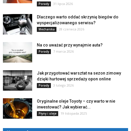
31 lipca 2026
Porady
Dlaczego warto oddać skrzynię biegów do
wyspecjalizowanego serwisu?
28 czerwca 2026
Mechanika
Na co uważać przy wynajmie auta?
7 marca 2026
Porady
Jak przygotować warsztat na sezon zimowy
dzięki hurtowej sprzedaży opon online
3 lutego 2026
Porady
Oryginalne oleje Toyoty – czy warto w nie
inwestować? Jak wybierać...
19 listopada 2025
Płyny i oleje