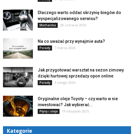
Dlaczego warto oddać skrzynię biegów do
wyspecjalizowanego serwisu?
28 czerwca 2026
Mechanika
Na co uważać przy wynajmie auta?
7 marca 2026
Porady
Jak przygotować warsztat na sezon zimowy
dzięki hurtowej sprzedaży opon online
3 lutego 2026
Porady
Oryginalne oleje Toyoty – czy warto w nie
inwestować? Jak wybierać...
19 listopada 2025
Płyny i oleje
Kategorie