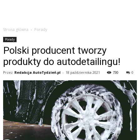
Strona główna
Porady
Porady
Polski producent tworzy
produkty do autodetailingu!
Przez
Redakcja AutoTydzień.pl
-
18 października 2021
730
0