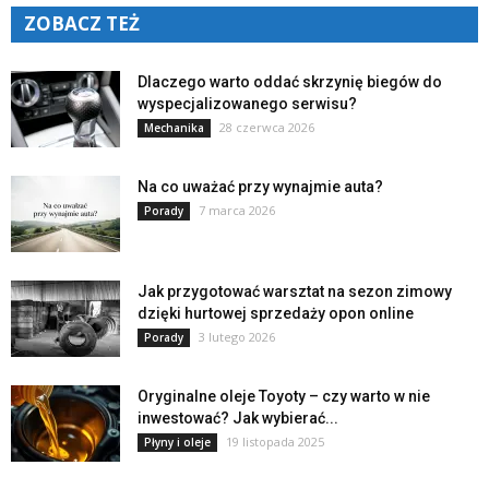
ZOBACZ TEŻ
Dlaczego warto oddać skrzynię biegów do
wyspecjalizowanego serwisu?
28 czerwca 2026
Mechanika
Na co uważać przy wynajmie auta?
7 marca 2026
Porady
Jak przygotować warsztat na sezon zimowy
dzięki hurtowej sprzedaży opon online
3 lutego 2026
Porady
Oryginalne oleje Toyoty – czy warto w nie
inwestować? Jak wybierać...
19 listopada 2025
Płyny i oleje