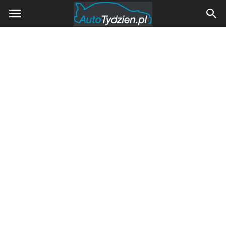
AutoTydzien.pl