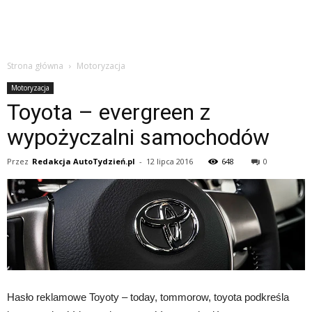
Strona główna
Motoryzacja
Motoryzacja
Toyota – evergreen z
wypożyczalni samochodów
Przez
Redakcja AutoTydzień.pl
-
12 lipca 2016
648
0
Hasło reklamowe Toyoty – today, tommorow, toyota podkreśla