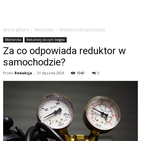
Strona główna
Mechanika
Reduktory skrzyni biegów
Mechanika
Reduktory skrzyni biegów
Za co odpowiada reduktor w
samochodzie?
Przez
Redakcja
-
31 stycznia 2024
1040
0