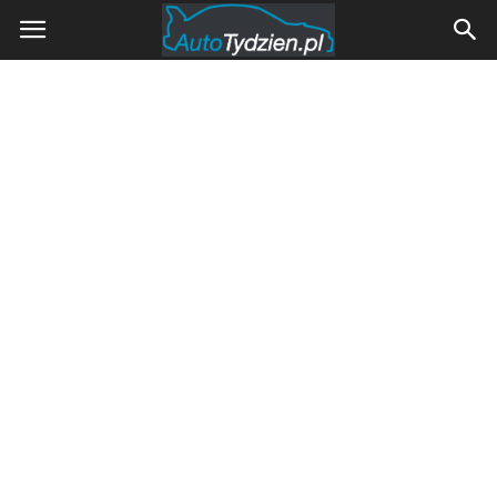
AutoTydzien.pl