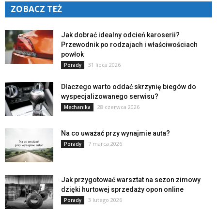
ZOBACZ TEŻ
Jak dobrać idealny odcień karoserii?
Przewodnik po rodzajach i właściwościach
powłok
31 lipca 2026
Porady
Dlaczego warto oddać skrzynię biegów do
wyspecjalizowanego serwisu?
28 czerwca 2026
Mechanika
Na co uważać przy wynajmie auta?
7 marca 2026
Porady
Jak przygotować warsztat na sezon zimowy
dzięki hurtowej sprzedaży opon online
3 lutego 2026
Porady