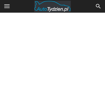
AutoTydzien.pl