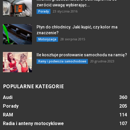
zwrócić uwagę wybierając...
23 stycznia 2016
Porady
Płyn do chłodnicy. Jaki kupić, czy kolor ma
znaczenie?
28 sierpnia 2015
Motoryzacja
Ile kosztuje prostowanie samochodu na ramię?
20 grudnia 2023
Ramy i podwozia samochodowe
POPULARNE KATEGORIE
Audi
360
Porady
205
RAM
114
Radia i anteny motocyklowe
107