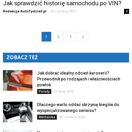
Jak sprawdzić historię samochodu po VIN?
Redakcja AutoTydzień.pl
-
20 czerwca 2025
0
1
2
3
ZOBACZ TEŻ
Jak dobrać idealny odcień karoserii?
Przewodnik po rodzajach i właściwościach
powłok
31 lipca 2026
Porady
Dlaczego warto oddać skrzynię biegów do
wyspecjalizowanego serwisu?
28 czerwca 2026
Mechanika