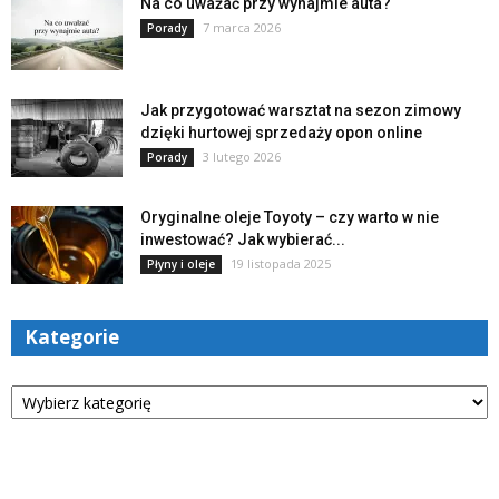
Na co uważać przy wynajmie auta?
7 marca 2026
Porady
Jak przygotować warsztat na sezon zimowy
dzięki hurtowej sprzedaży opon online
3 lutego 2026
Porady
Oryginalne oleje Toyoty – czy warto w nie
inwestować? Jak wybierać...
19 listopada 2025
Płyny i oleje
Kategorie
Kategorie