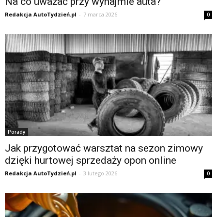
Na co uważać przy wynajmie auta?
Redakcja AutoTydzień.pl
-
7 marca 2026
0
Porady
Jak przygotować warsztat na sezon zimowy
dzięki hurtowej sprzedaży opon online
Redakcja AutoTydzień.pl
-
3 lutego 2026
0