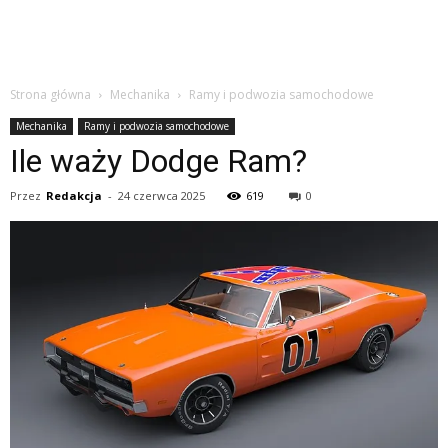
Strona główna
Mechanika
Ramy i podwozia samochodowe
Mechanika
Ramy i podwozia samochodowe
Ile waży Dodge Ram?
Przez
Redakcja
-
24 czerwca 2025
619
0