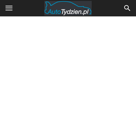
AutoTydzien.pl