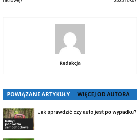
radiowej?
2023 roku?
Redakcja
POWIĄZANE ARTYKUŁY
WIĘCEJ OD AUTORA
Jak sprawdzić czy auto jest po wypadku?
Ramy i
podwozia
samochodowe