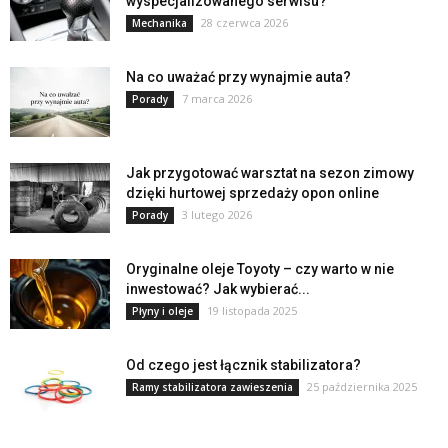
wyspecjalizowanego serwisu?
28 czerwca 2026
Mechanika
Na co uważać przy wynajmie auta?
7 marca 2026
Porady
Jak przygotować warsztat na sezon zimowy
dzięki hurtowej sprzedaży opon online
3 lutego 2026
Porady
Oryginalne oleje Toyoty – czy warto w nie
inwestować? Jak wybierać...
19 listopada 2025
Płyny i oleje
Od czego jest łącznik stabilizatora?
25 października 2025
Ramy stabilizatora zawieszenia