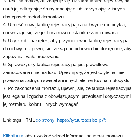
3. Jeśli na motocyklu znajduje się już stara tablica rejestracyjna,
usuń ją, odkręcając śruby mocujące lub korzystając z innych
dostępnych metod demontażu.
4. Umieść nową tablicę rejestracyjną na uchwycie motocykla,
upewniając się, że jest ona równo i stabilnie zamocowana.
5. Użyj śrub i nakrętek, aby przymocować tablicę rejestracyjną
do uchwytu. Upewnij się, że są one odpowiednio dokręcone, aby
zapewnić trwałe mocowanie.
6. Sprawdź, czy tablica rejestracyjna jest prawidłowo
zamocowana i nie ma luzu. Upewnij się, że jest czytelna i nie
przesłania żadnych świateł ani innych elementów na motocyklu.
7. Po zakończeniu montażu, upewnij się, że tablica rejestracyjna
jest legalna i zgodna z obowiązującymi przepisami dotyczącymi
jej rozmiaru, koloru i innych wymagań.
Link tagu HTML
do strony „https://tytuurzadzisz.pl/”:
Kliknij tutaj
aby uzyskać więcej informacji na temat montażu