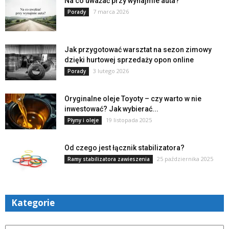
Na co uważać przy wynajmie auta?
7 marca 2026
Porady
Jak przygotować warsztat na sezon zimowy
dzięki hurtowej sprzedaży opon online
3 lutego 2026
Porady
Oryginalne oleje Toyoty – czy warto w nie
inwestować? Jak wybierać...
19 listopada 2025
Płyny i oleje
Od czego jest łącznik stabilizatora?
25 października 2025
Ramy stabilizatora zawieszenia
Kategorie
Kategorie