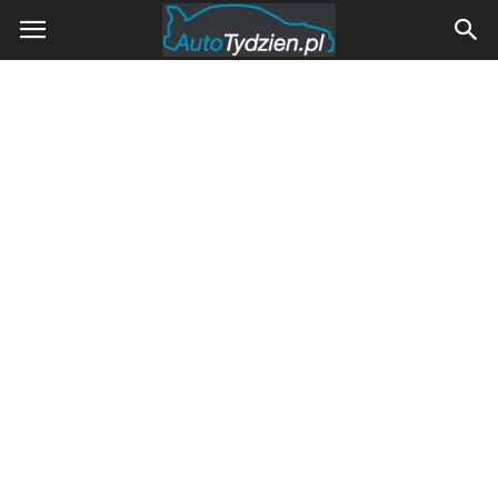
AutoTydzien.pl