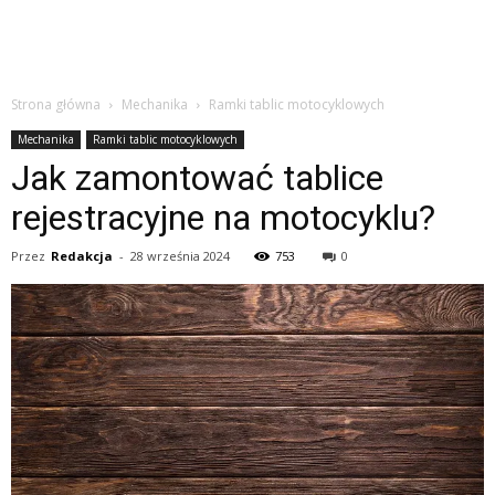
Strona główna
Mechanika
Ramki tablic motocyklowych
Mechanika
Ramki tablic motocyklowych
Jak zamontować tablice
rejestracyjne na motocyklu?
Przez
Redakcja
-
28 września 2024
753
0