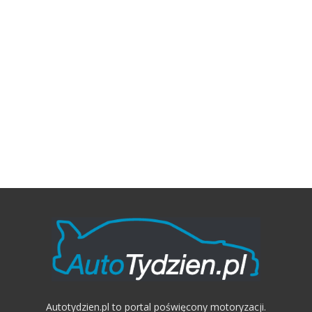
Autotydzien.pl to portal poświęcony motoryzacji.