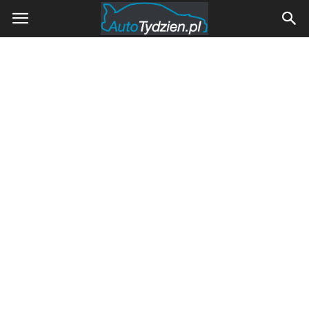
AutoTydzien.pl