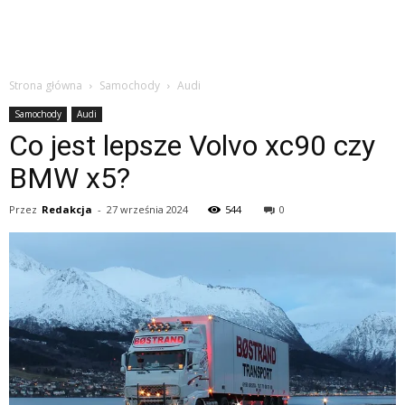
Strona główna
Samochody
Audi
Samochody
Audi
Co jest lepsze Volvo xc90 czy
BMW x5?
Przez
Redakcja
-
27 września 2024
544
0