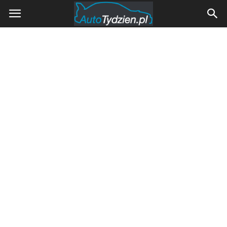
AutoTydzien.pl