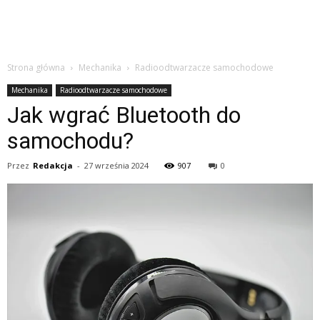
Strona główna
Mechanika
Radioodtwarzacze samochodowe
Mechanika
Radioodtwarzacze samochodowe
Jak wgrać Bluetooth do
samochodu?
Przez
Redakcja
-
27 września 2024
907
0