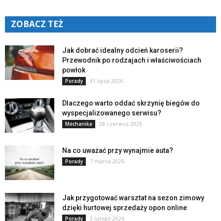
ZOBACZ TEŻ
Jak dobrać idealny odcień karoserii?
Przewodnik po rodzajach i właściwościach
powłok
31 lipca 2026
Porady
Dlaczego warto oddać skrzynię biegów do
wyspecjalizowanego serwisu?
28 czerwca 2026
Mechanika
Na co uważać przy wynajmie auta?
7 marca 2026
Porady
Jak przygotować warsztat na sezon zimowy
dzięki hurtowej sprzedaży opon online
3 lutego 2026
Porady