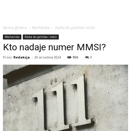
Strona główna
Mechanika
Radia do jachtów i łodzi
Mechanika
Radia do jachtów i łodzi
Kto nadaje numer MMSI?
Przez
Redakcja
-
20 września 2024
906
0