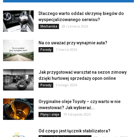
Dlaczego warto oddać skrzynię biegów do
wyspecjalizowanego serwisu?
28 czerwca 2026
Mechanika
Na co uważać przy wynajmie auta?
7 marca 2026
Porady
Jak przygotować warsztat na sezon zimowy
dzięki hurtowej sprzedaży opon online
3 lutego 2026
Porady
Oryginalne oleje Toyoty – czy warto w nie
inwestować? Jak wybierać...
19 listopada 2025
Płyny i oleje
Od czego jest łącznik stabilizatora?