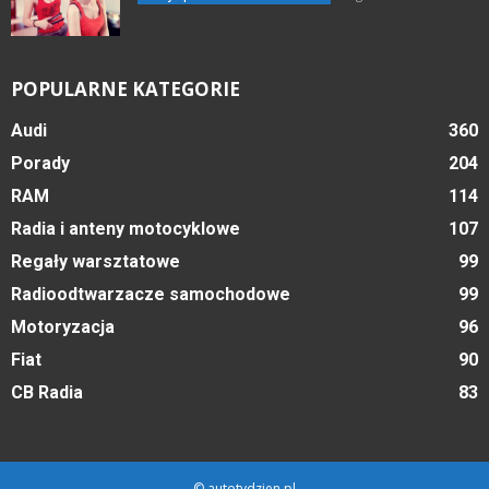
POPULARNE KATEGORIE
Audi
360
Porady
204
RAM
114
Radia i anteny motocyklowe
107
Regały warsztatowe
99
Radioodtwarzacze samochodowe
99
Motoryzacja
96
Fiat
90
CB Radia
83
© autotydzien.pl