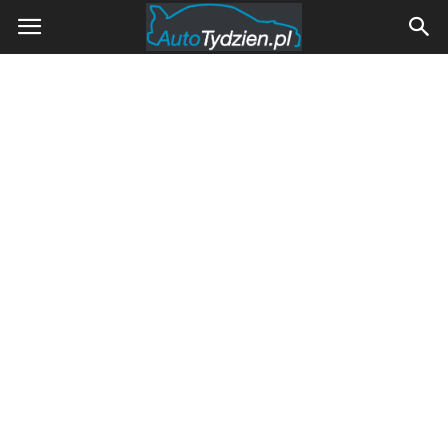
AutoTydzien.pl