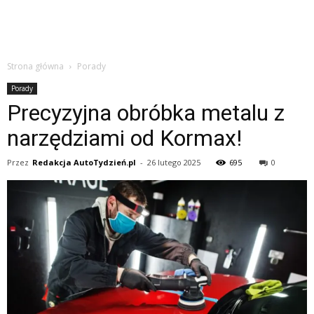
Strona główna
Porady
Porady
Precyzyjna obróbka metalu z
narzędziami od Kormax!
Przez
Redakcja AutoTydzień.pl
-
26 lutego 2025
695
0