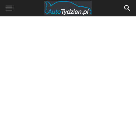
AutoTydzien.pl