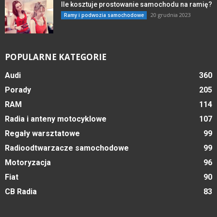
Ile kosztuje prostowanie samochodu na ramię?
20 grudnia 2023
Ramy i podwozia samochodowe
POPULARNE KATEGORIE
Audi
360
Porady
205
RAM
114
Radia i anteny motocyklowe
107
Regały warsztatowe
99
Radioodtwarzacze samochodowe
99
Motoryzacja
96
Fiat
90
CB Radia
83