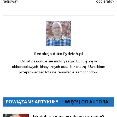
radiową?
odbierało?
Redakcja AutoTydzień.pl
Od lat pasjonuje się motoryzacja. Lubuję się w
oldschoolowych, klasycznych autach z duszą. Uwielbiam
przeprowadzać totalne renowacje samochodów.
POWIĄZANE ARTYKUŁY
WIĘCEJ OD AUTORA
Jak dobrać idealny odcień karoserii?