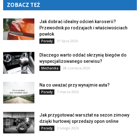
ZOBACZ TEŻ
Jak dobrać idealny odcień karoserii?
Przewodnik po rodzajach i właściwościach
powłok
31 lipca 2026
Porady
Dlaczego warto oddać skrzynię biegów do
wyspecjalizowanego serwisu?
28 czerwca 2026
Mechanika
Na co uważać przy wynajmie auta?
7 marca 2026
Porady
Jak przygotować warsztat na sezon zimowy
dzięki hurtowej sprzedaży opon online
3 lutego 2026
Porady