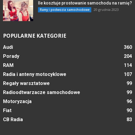
Ile kosztuje prostowanie samochodu na ramię?
20 grudnia 2023
Ramy i podwozia samochodowe
POPULARNE KATEGORIE
Audi
360
Porady
204
RAM
114
Radia i anteny motocyklowe
107
Regały warsztatowe
99
Radioodtwarzacze samochodowe
99
Motoryzacja
96
Fiat
90
CB Radia
83