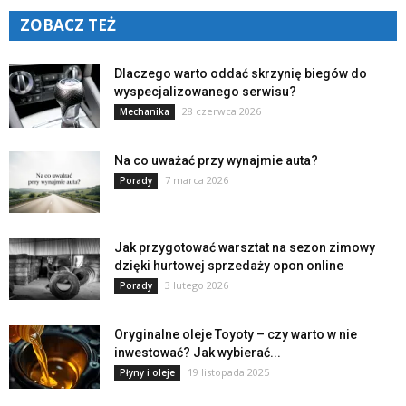
ZOBACZ TEŻ
Dlaczego warto oddać skrzynię biegów do
wyspecjalizowanego serwisu?
28 czerwca 2026
Mechanika
Na co uważać przy wynajmie auta?
7 marca 2026
Porady
Jak przygotować warsztat na sezon zimowy
dzięki hurtowej sprzedaży opon online
3 lutego 2026
Porady
Oryginalne oleje Toyoty – czy warto w nie
inwestować? Jak wybierać...
19 listopada 2025
Płyny i oleje