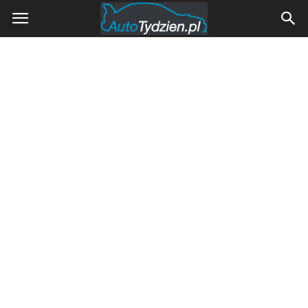
AutoTydzien.pl