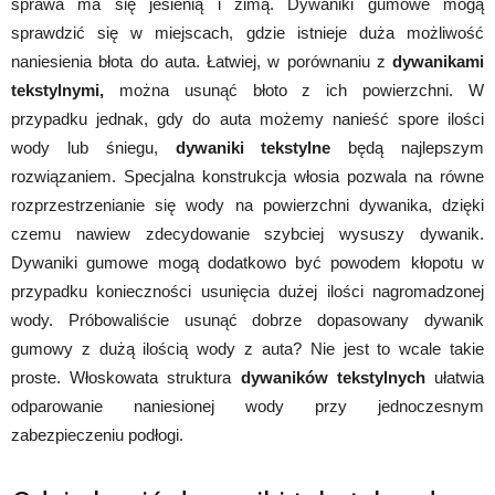
sprawa ma się jesienią i zimą. Dywaniki gumowe mogą
sprawdzić się w miejscach, gdzie istnieje duża możliwość
naniesienia błota do auta. Łatwiej, w porównaniu z
dywanikami
tekstylnymi,
można usunąć błoto z ich powierzchni. W
przypadku jednak, gdy do auta możemy nanieść spore ilości
wody lub śniegu,
dywaniki tekstylne
będą najlepszym
rozwiązaniem. Specjalna konstrukcja włosia pozwala na równe
rozprzestrzenianie się wody na powierzchni dywanika, dzięki
czemu nawiew zdecydowanie szybciej wysuszy dywanik.
Dywaniki gumowe mogą dodatkowo być powodem kłopotu w
przypadku konieczności usunięcia dużej ilości nagromadzonej
wody. Próbowaliście usunąć dobrze dopasowany dywanik
gumowy z dużą ilością wody z auta? Nie jest to wcale takie
proste. Włoskowata struktura
dywaników tekstylnych
ułatwia
odparowanie naniesionej wody przy jednoczesnym
zabezpieczeniu podłogi.