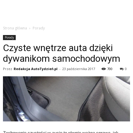
Strona główna
Porady
Porady
Czyste wnętrze auta dzięki
dywanikom samochodowym
Przez
Redakcja AutoTydzień.pl
-
23 października 2017
700
0
Zachowanie czystości w aucie to równie ważna sprawa, jak